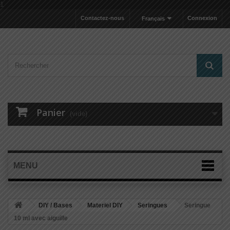
1
Contactez-nous
Connexion
Français
Panier
(vide)
MENU
DIY / Bases
Materiel DIY
Seringues
Seringue
10 ml avec aiguille