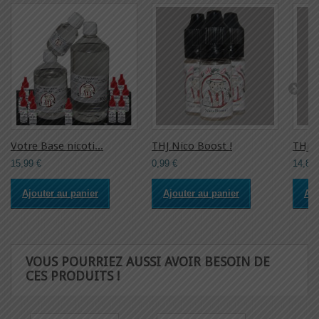
Votre Base nicoti...
THJ Nico Boost !
THJ P
15,99 €
0,99 €
14,85 
Ajouter au panier
Ajouter au panier
Ajo
VOUS POURRIEZ AUSSI AVOIR BESOIN DE
CES PRODUITS !