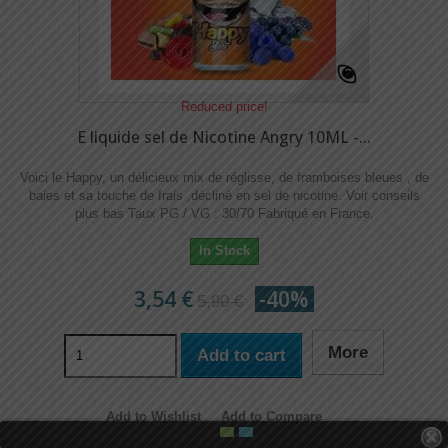
Reduced price!
E liquide sel de Nicotine Angry 10ML -...
Voici le Happy, un délicieux mix de réglisse, de framboises bleues , de
baies et sa touche de frais ,décliné en sel de nicotine.​​ Voir conseils
plus bas Taux PG / VG : 30/70 Fabriqué en France.
In Stock
3,54 €
-40%
5,90 €
More
Add to cart
Add to Wishlist
Add to Compare