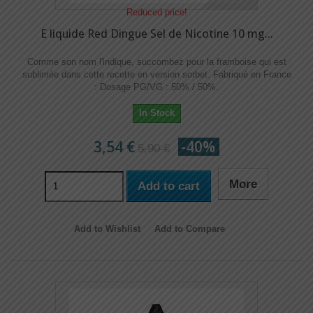
Reduced price!
E liquide Red Dingue Sel de Nicotine 10 mg...
Comme son nom l'indique, succombez pour la framboise qui est
sublimée dans cette recette en version sorbet. Fabriqué en France
: Dosage PG/VG : 50% / 50%.
In Stock
3,54 €
-40%
5,90 €
More
Add to cart
Add to Wishlist
Add to Compare