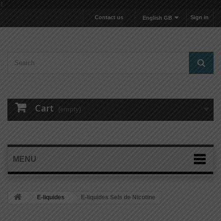
1
Contact us
Sign in
English GB
Cart
(empty)
MENU
E-liquides
E-liquides Sels de Nicotine