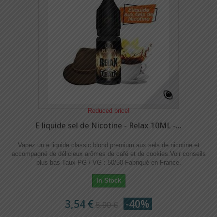
Reduced price!
E liquide sel de Nicotine - Relax 10ML -...
Vapez un e liquide classic blond premium aux sels de nicotine et
accompagné de délicieux arômes de café et de cookies.​Voir conseils
plus bas Taux PG / VG : 50/50 Fabriqué en France.
In Stock
3,54 €
-40%
5,90 €