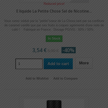
Reduced price!
E liquide La Petite Chose Sel de Nicotine...
Vous serez séduit par la "petite"soeur de La Chose,tant par sa confiture
de caramel vanillé que par ses fruits à coques agrémenté d'une note de
café ! Fabriqué en France : Dosage PG/VG : 50% / 50%.
In Stock
3,54 €
-40%
5,90 €
More
Add to cart
Add to Wishlist
Add to Compare