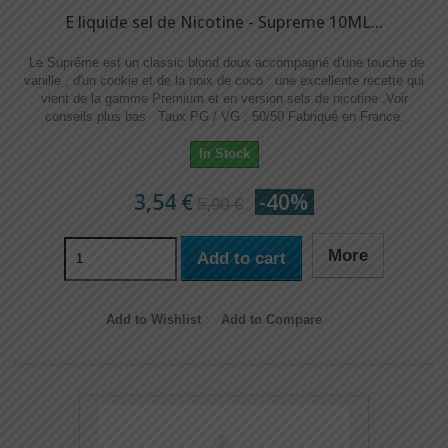
E liquide sel de Nicotine - Supreme 10ML...
Le Suprême est un classic blond doux accompagné d'une touche de
vanille , d'un cookie et de la noix de coco : une excellente recette qui
vient de la gamme Premium et en version sels de nicotine .Voir
conseils plus bas Taux PG / VG : 50/50 Fabriqué en France.
In Stock
3,54 €
-40%
5,90 €
More
Add to cart
Add to Wishlist
Add to Compare