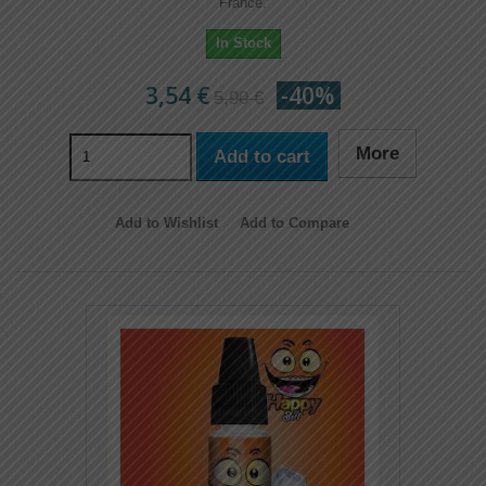
France.
In Stock
3,54 €
-40%
5,90 €
More
Add to cart
Add to Wishlist
Add to Compare