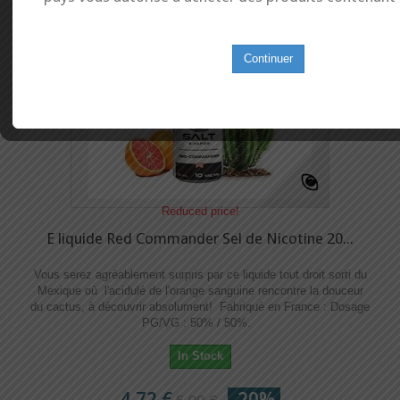
Continuer
Reduced price!
E liquide Red Commander Sel de Nicotine 20...
Vous serez agréablement surpris par ce liquide tout droit sorti du
Mexique où l'acidulé de l'orange sanguine rencontre la douceur
du cactus, à découvrir absolument! Fabriqué en France : Dosage
PG/VG : 50% / 50%.
In Stock
4,72 €
-20%