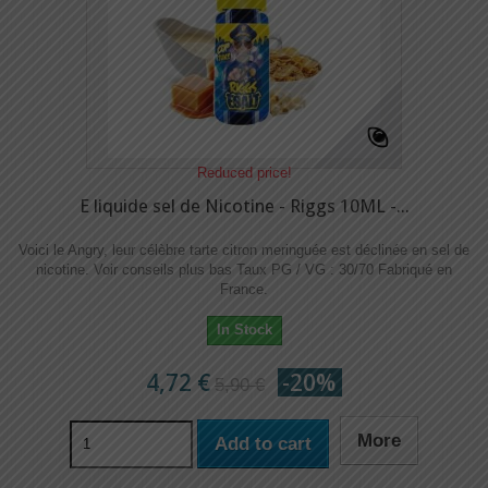
Reduced price!
E liquide sel de Nicotine - Riggs 10ML -...
Voici le Angry, leur célèbre tarte citron meringuée est déclinée en sel de
nicotine.​​ Voir conseils plus bas Taux PG / VG : 30/70 Fabriqué en
France.
In Stock
4,72 €
-20%
5,90 €
More
Add to cart