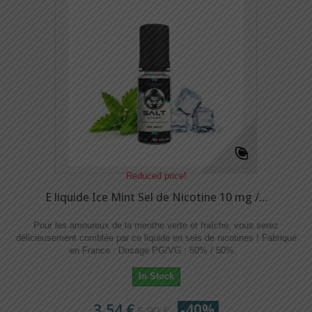
Reduced price!
E liquide Ice Mint Sel de Nicotine 10 mg /...
Pour les amoureux de la menthe verte et fraîche, vous serez
délicieusement comblée par ce liquide en sels de nicotines ! Fabriqué
en France : Dosage PG/VG : 50% / 50%.
In Stock
3,54 €
-40%
5,90 €