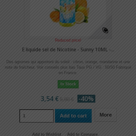
Reduced price!
E liquide sel de Nicotine - Sunny 10ML -...
Des agrumes qui apportent du soleil : citron, orange, mandarine et une
note de fraîcheur. Voir conseils plus bas Taux PG / VG : 50/50 Fabriqué
en France.
In Stock
3,54 €
-40%
5,90 €
More
Add to cart
Add to Wishlist
Add to Compare