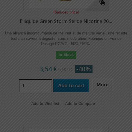
Reduced price!
E liquide Green Storm Sel de Nicotine 20...
Une alliance incontournable de thé vert et de menthe verte , une recette
toute en saveur à déguster sans modération. Fabriqué en France
: Dosage PG/VG : 50% / 50%.
In Stock
3,54 €
-40%
5,90 €
More
Add to cart
Add to Wishlist
Add to Compare