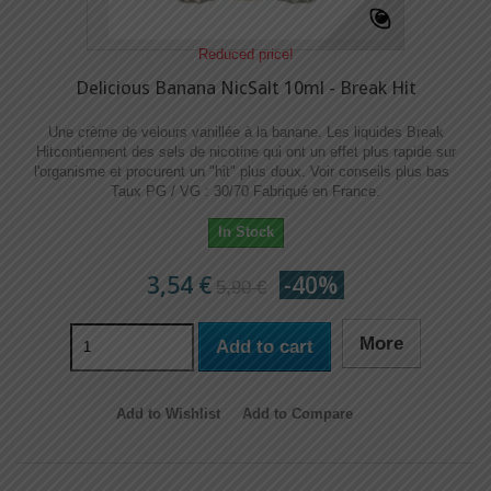
Reduced price!
Delicious Banana NicSalt 10ml - Break Hit
Une crème de velours vanillée à la banane. Les liquides Break
Hitcontiennent des sels de nicotine qui ont un effet plus rapide sur
l'organisme et procurent un "hit" plus doux. Voir conseils plus bas
Taux PG / VG : 30/70 Fabriqué en France.
In Stock
3,54 €
-40%
5,90 €
More
Add to cart
Add to Wishlist
Add to Compare