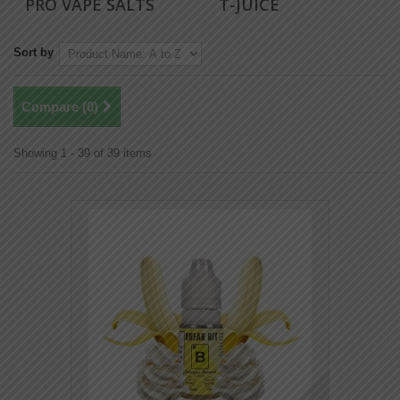
PRO VAPE SALTS
T-JUICE
Sort by
Compare (
0
)
Showing 1 - 39 of 39 items