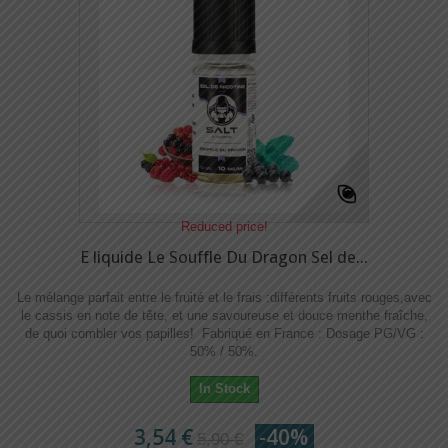
Reduced price!
E liquide Le Souffle Du Dragon Sel de...
Le mélange parfait entre le fruité et le frais :différents fruits rouges,avec
le cassis en note de tête, et une savoureuse et douce menthe fraîche,
de quoi combler vos papilles! Fabriqué en France : Dosage PG/VG :
50% / 50%.
In Stock
3,54 €
-40%
5,90 €