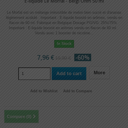
E-liquide Le Morfal - Belgi'Ohm 50 ml
Le Morfal est un mélange irrésistible de melon bien sucré et d'ananas
légèrement acidulé . Important : E-liquide boosté en arômes, vendu en
flacon de 60 ml. Fabriqué en Belgique Dosage PG/VG: 25%/75%
Important : E-liquide boosté en arômes vendu en flacon de 60 ml.
Vendu avec 1 booster de nicotine...
In Stock
7,96 €
-60%
19,90 €
More
Add to cart
Add to Wishlist
Add to Compare
Compare (
0
)