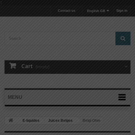
1
Contact us
Sign in
English GB
Cart
(empty)
MENU
E-liquides
Juices Belges
Belgi Ohm