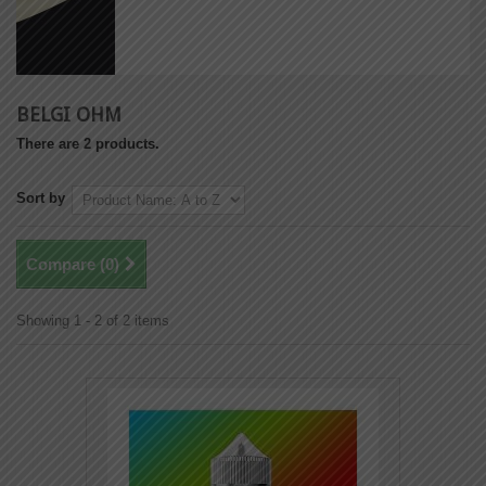
BELGI OHM
There are 2 products.
Sort by
Compare (
0
)
Showing 1 - 2 of 2 items