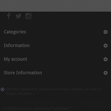
Categories
Information
My account
Store Information
Merchant approved by Guaranteed Reviews Company,
clic here to
display attestation
.
© 2014
Ecommerce software by PrestaShop™