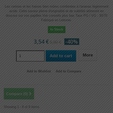
Les cerises et les fraises bien mûres combinées à l'ananas légèrement
acide. Cette saveur pleine d'originalité et de subtilité attireront en
douceur sur vos papilles.​Voir conseils plus bas Taux PG / VG : 30/70
Fabriqué en Lettonie.
In Stock
3,54 €
-40%
5,90 €
More
Add to cart
Add to Wishlist
Add to Compare
Compare (
0
)
Showing 1 - 8 of 8 items