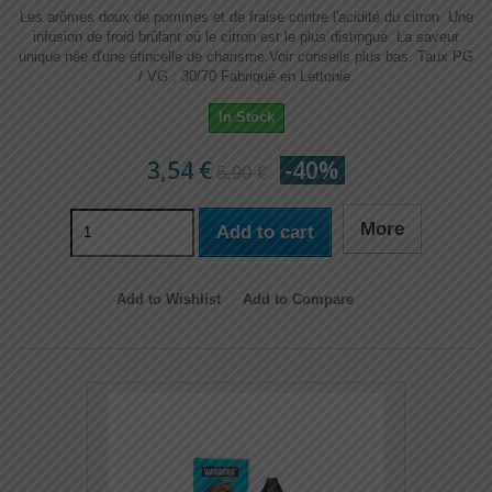
Les arômes doux de pommes et de fraise contre l'acidité du citron. Une
infusion de froid brûlant où le citron est le plus distingué. La saveur
unique née d'une étincelle de charisme.Voir conseils plus bas. Taux PG
/ VG : 30/70 Fabriqué en Lettonie.
In Stock
3,54 €
-40%
5,90 €
More
Add to cart
Add to Wishlist
Add to Compare