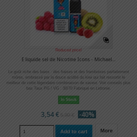
Reduced price!
E liquide sel de Nicotine Icons - Michael...
Le goût riche des baies : des fraises et des framboises parfaitement
mûres, embrassé par la douce acidité du kiwi qui fait ressortir le
meilleur de cette légendaire combinaison de saveur. Voir conseils plus
bas Taux PG / VG : 30/70 Fabriqué en Lettonie.
In Stock
3,54 €
-40%
5,90 €
More
Add to cart