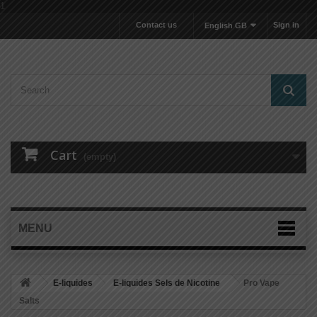
1
Contact us
Sign in
English GB
Cart
(empty)
MENU
E-liquides
E-liquides Sels de Nicotine
Pro Vape
Salts