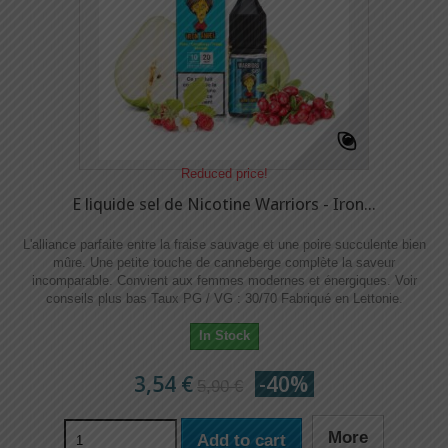
Reduced price!
E liquide sel de Nicotine Warriors - Iron...
L'alliance parfaite entre la fraise sauvage et une poire succulente bien
mûre. Une petite touche de canneberge complète la saveur
incomparable. Convient aux femmes modernes et énergiques. Voir
conseils plus bas Taux PG / VG : 30/70 Fabriqué en Lettonie.
In Stock
3,54 €
-40%
5,90 €
More
Add to cart