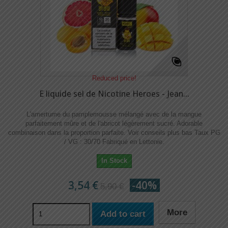
Reduced price!
E liquide sel de Nicotine Heroes - Jean...
L'amertume du pamplemousse mélangé avec de la mangue
parfaitement mûre et de l'abricot légèrement sucré. Adorable
combinaison dans la proportion parfaite. Voir conseils plus bas Taux PG
/ VG : 30/70 Fabriqué en Lettonie.
In Stock
3,54 €
-40%
5,90 €
More
Add to cart