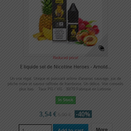
Reduced price!
E liquide sel de Nicotine Heroes - Arnold...
Un vrai régal. Unique et puissant arôme d'ananas sauvage, jus de
pêche mûre et saveur raffinée de framboise. Un délice. Voir conseils
plus bas. Taux PG / VG : 30/70 Fabriqué en Lettonie.
In Stock
3,54 €
-40%
5,90 €
More
Add to cart