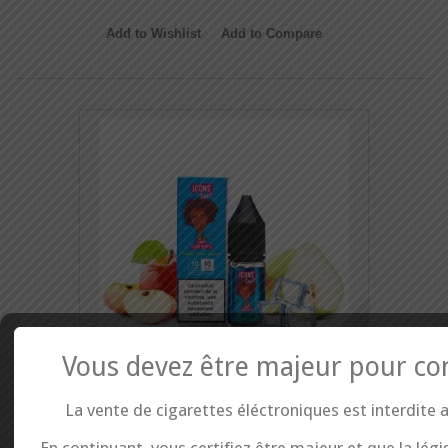
Add to Wishlist
Add to Compare
Vous devez être majeur pour co
Reduced price!
La vente de cigarettes éléctroniques est interdite 
E liquide sel de Nicotine Icons - Jimmy...