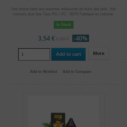
Une bonne tarte aux pommes rehaussée de fruits des bois. Voir
conseils plus bas Taux PG / VG : 30/70 Fabriqué en Lettonie.
In Stock
3,54 €
-40%
5,90 €
More
Add to cart
Add to Wishlist
Add to Compare