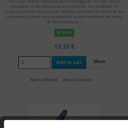
Pince avec embout céramique pour le montage de vos coils. Pour la
préparation de vos résistances en micro-coils. Les extrémités de
la pince sont faites de céramique. Matériau résistant à la chaleur et non
conducteur. La pince vous permettra de resserer facilement les spires
de votre résistance...
In Stock
13,32 €
More
Add to cart
Add to Wishlist
Add to Compare