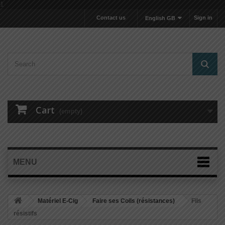
1
Contact us
Sign in
English GB
Cart
(empty)
MENU
Matériel E-Cig
Faire ses Coils (résistances)
Fils
résistifs