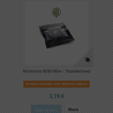
Nichrome NI80 Wire - Thunderhead
Product available with different options
3,19 €
More
Add to cart