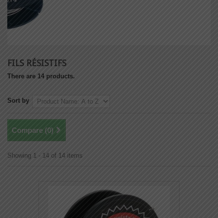
FILS RÉSISTIFS
There are 14 products.
Sort by
Compare (
0
)
Showing 1 - 14 of 14 items