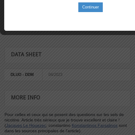
Continuer
DATA SHEET
DLUO - DDM
04/2023
MORE INFO
Pour celles et ceux qui se posent des questions sur les sels de
nicotine. Article très sérieux que je trouve excellent et claire !
(
Jacques Le Houezec
; constantino
Konstantinos Farsalinos
sont
dans les sources principales de l'article).