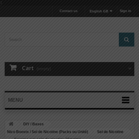
1
Contact us
Sign in
English GB
Cart
(empty)
MENU
DIY / Bases
Nico Boosts / Sel de Nicotine (Packs ou Unité)
Sel de Nicotine