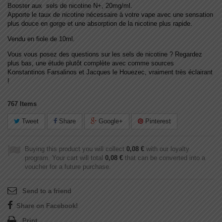
Booster aux sels de nicotine N+, 20mg/ml.
Apporte le taux de nicotine nécessaire à votre vape avec une sensation
plus douce en gorge et une absorption de la nicotine plus rapide.
Vendu en fiole de 10ml.
Vous vous posez des questions sur les sels de nicotine ? Regardez
plus bas, une étude plutôt complète avec comme sources
Konstantinos Farsalinos et Jacques le Houezec, vraiment très éclairant
!
767
Items
Tweet
Share
Google+
Pinterest
Buying this product you will collect
0,08 €
with our loyalty
program. Your cart will total
0,08 €
that can be converted into a
voucher for a future purchase.
Send to a friend
Share on Facebook!
Print