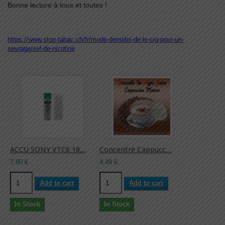
Bonne lecture à tous et toutes !
https://www.stop-tabac.ch/fr/mode-demploi-de-le-cig-pour-un-
sevrage/sel-de-nicotine
ACCU SONY VTC6 18...
Concentré Cappucc...
7,90 €
4,49 €
Add to cart
Add to cart
In Stock
In Stock