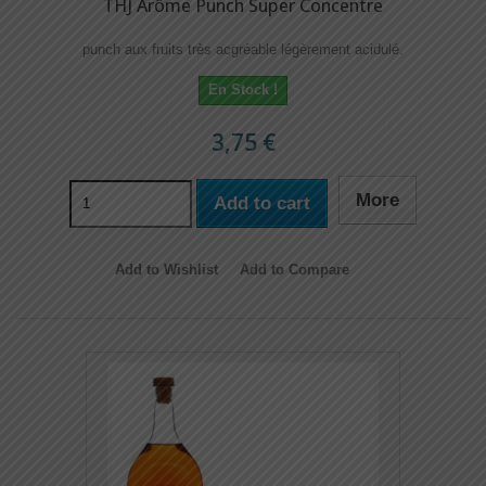
THJ Arôme Punch Super Concentre
punch aux fruits très acgréable légèrement acidulé.
En Stock !
3,75 €
More
Add to cart
Add to Wishlist
Add to Compare