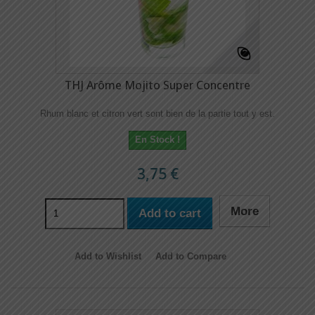
THJ Arôme Mojito Super Concentre
Rhum blanc et citron vert sont bien de la partie tout y est.
En Stock !
3,75 €
More
Add to cart
Add to Wishlist
Add to Compare