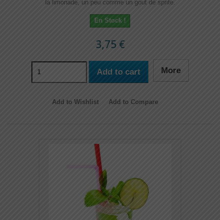
la limonade, un peu comme un gout de sprite.
En Stock !
3,75 €
More
Add to cart
Add to Wishlist
Add to Compare