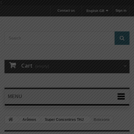
1
Contact us
Sign in
English GB
Cart
(empty)
MENU
Arômes
Super Concentres THJ
Boissons