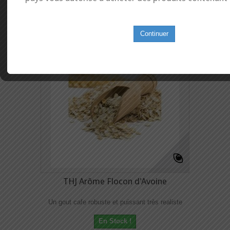
Continuer
THJ Arôme Flocon d'Avoine
Un gout cafe robuste et puissant très realiste
En Stock !