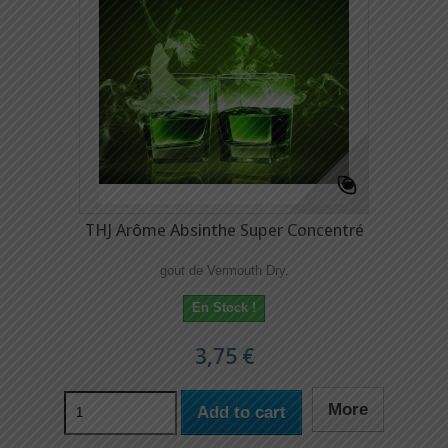
THJ Arôme Absinthe Super Concentré
gout de Vermouth Dry.
En Stock !
3,75 €
More
Add to cart