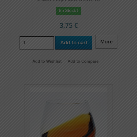
En Stock !
3,75 €
More
Add to cart
Add to Wishlist
Add to Compare