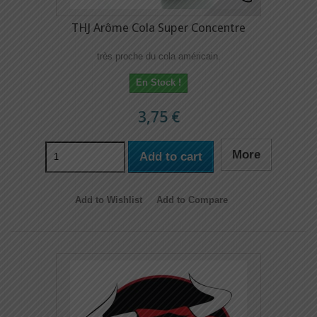
THJ Arôme Cola Super Concentre
très proche du cola américain.
En Stock !
3,75 €
More
Add to cart
Add to Wishlist
Add to Compare