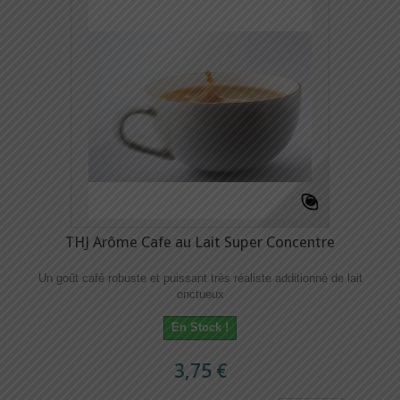
THJ Arôme Cafe au Lait Super Concentre
Un goût café robuste et puissant très réaliste additionné de lait
onctueux
En Stock !
3,75 €