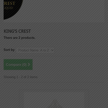
KING'S CREST
There are 2 products.
Sort by
Compare (
0
)
Showing 1 - 2 of 2 items