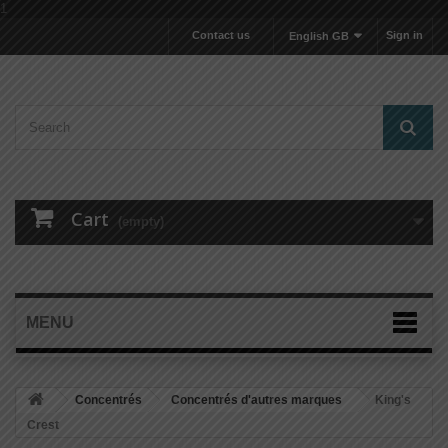
1
Contact us
Sign in
English GB
Cart
(empty)
MENU
Concentrés
Concentrés d'autres marques
King's
Crest