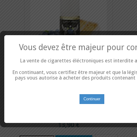
Vous devez être majeur pour co
La vente de cigarettes éléctroniques est interdite 
Concentré Blueberruy Duchess - King's...
En continuant, vous certifiez être majeur et que la légi
Variante du Duchess Reserve, le Blueberry Duchess reprend le gâteau
pays vous autorise à acheter des produits contenant d
typiquement sud-américain aux trois laits et des notes de guimauve en
y ajoutant de délicieuses notes de myrtilles gorgées de jus pour le plus
grand plaisir de vos papilles. Temps de steep conseillé de 2 semaines
à 6 semaines...
Continuer
In Stock
13,90 €