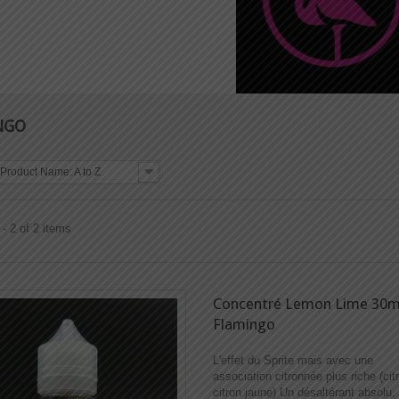
NGO
Product Name: A to Z
- 2 of 2 items
Concentré Lemon Lime 30ml
Flamingo
L'effet du Sprite mais avec une
association citronnée plus riche (citr
citron jaune) Un désaltérant absolu.