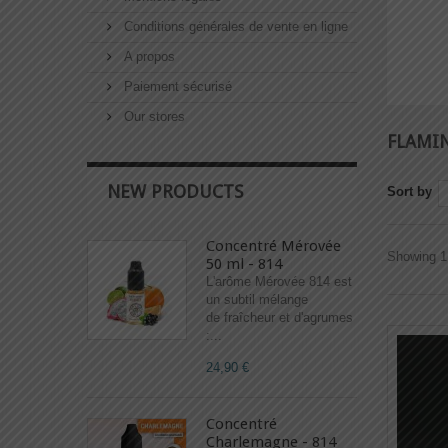
Conditions générales de vente en ligne
A propos
Paiement sécurisé
Our stores
FLAMI
NEW PRODUCTS
Sort by
Concentré Mérovée
Showing 1 
50 ml - 814
L'arôme Mérovée 814 est
un subtil mélange
de fraîcheur et d'agrumes
:...
24,90 €
Concentré
Charlemagne - 814