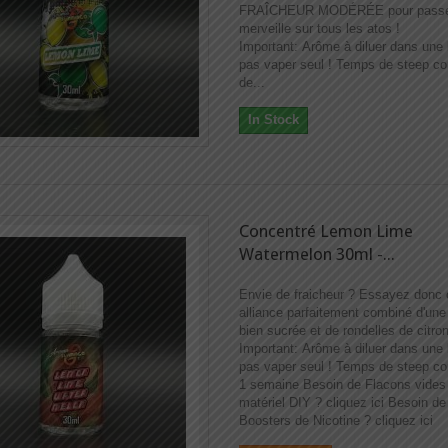
FRAÎCHEUR MODÉRÉE pour passe
merveille sur tous les atos !
Important: Arôme à diluer dans une
pas vaper seul ! Temps de steep co
de...
In Stock
Concentré Lemon Lime
Watermelon 30ml -...
Envie de fraicheur ? Essayez donc 
alliance parfaitement combiné d'un
bien sucrée et de rondelles de citron
Important: Arôme à diluer dans une
pas vaper seul ! Temps de steep co
1 semaine Besoin de Flacons vides 
matériel DIY ? cliquez ici Besoin d
Boosters de Nicotine ? cliquez ici