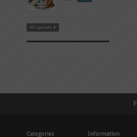
All specials
F
Categories
Information