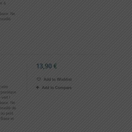
r à
 base. Ne
nseillé
13,90 €
Add to Wishlist
cette
Add to Compare
e pastèque
 vert !
 base. Ne
nseillé de
ou petit
e Base et