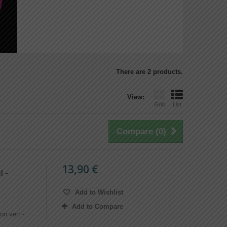
There are 2 products.
View:
Grid
List
Compare (
0
)
13,90 €
 -
Add to Wishlist
Add to Compare
on vert -