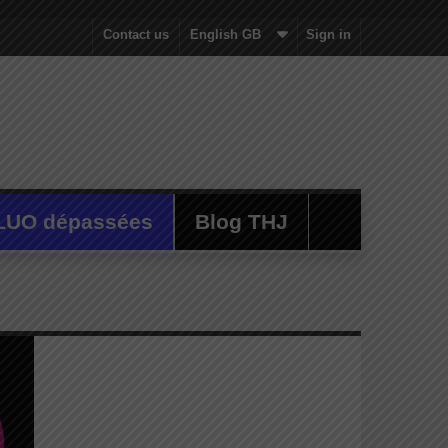
Contact us
English GB
Sign in
LUO dépassées
Blog THJ