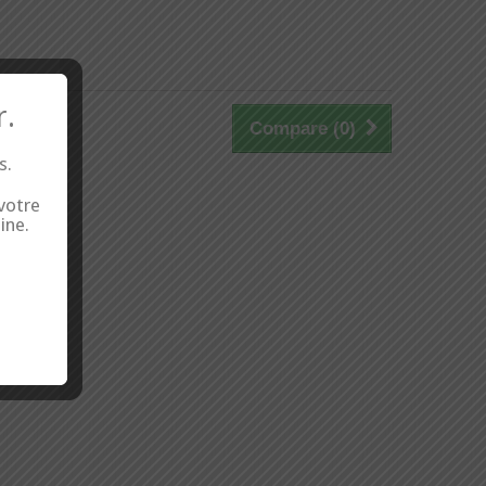
r.
Compare (
0
)
s.
 votre
ine.