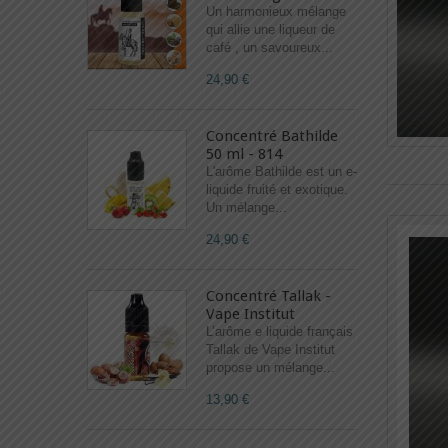
Un harmonieux mélange
qui allie une liqueur de
café , un savoureux...
24,90 €
Concentré Bathilde
50 ml - 814
L'arôme Bathilde est un e-
liquide fruité et exotique.
Un mélange...
24,90 €
Concentré Tallak -
Vape Institut
L’arôme e liquide français
Tallak de Vape Institut
propose un mélange...
13,90 €