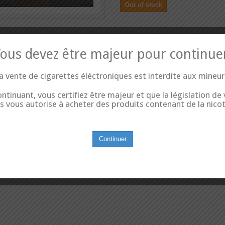
Out of stock
ous devez être majeur pour continue
- 2 of 2 items
a vente de cigarettes éléctroniques est interdite aux mineur
ntinuant, vous certifiez être majeur et que la législation de
s vous autorise à acheter des produits contenant de la nicot
Continuer