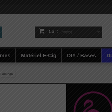
Cart
(empty)
ômes
Matériel E-Cig
DIY / Bases
D
Flamingo