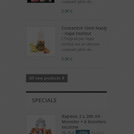
craquant plein de...
5,90 €
Concentré 10ml Nasly
- Vape Institut
L'Original par Vape
Institut est un dessert
craquant plein de...
5,90 €
All new products
SPECIALS
Rapieux 2 x 200 ml -
Monster + 6 boosters
nicotine
-25%
26,25 €
35,00 €