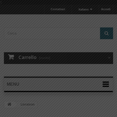
1
Contattaci
Accedi
Italiano
Carrello
(vuoto)
MENU
Livraison