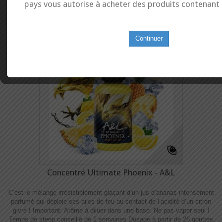
pays vous autorise à acheter des produits contenant d
Continuer
Concentré Ultimate Phoenix - A&L
C’est le mélange irrésistiblement glaçant d’un jus d’ananas intensément
parfumé qui déploie ses ailes de feu au contact de l’acidité d’un citron
givré ! Important: Arôme à diluer dans une base. Ne pas vaper seul !
Temps de steep conseillé de 2 semaines Dosage à partir de 26 gouttes