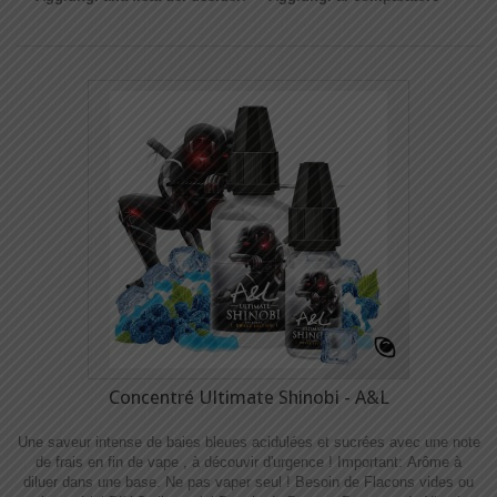
Concentré Ultimate Shinobi - A&L
Une saveur intense de baies bleues acidulées et sucrées avec une note
de frais en fin de vape , à découvir d'urgence ! Important: Arôme à
diluer dans une base. Ne pas vaper seul ! Besoin de Flacons vides ou