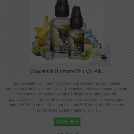
Concentré Ultimate Ifrit V2- A&L
Le concentré Ultimate Ifrit V2 est une recette très gourmande
composée d'un beignet moelleux dissimulant une savoureuse garniture
de pomme. Important: Arôme à diluer dans une base. Ne
pas vaper seul ! Temps de steep conseillé de 2 semainesDosage à
partir de 26 gouttes / 10 ml sur base en 50/50 (soit 4%) Besoin de
Flacons vides ou petit matériel DIY ?...
Disponibile