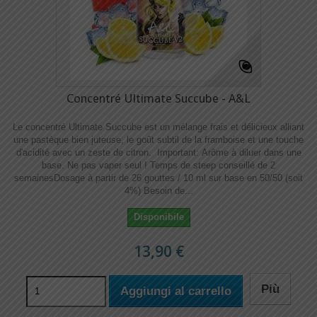
Concentré Ultimate Succube - A&L
Le concentré Ultimate Succube est un mélange frais et délicieux alliant
une pastèque bien juteuse, le goût subtil de la framboise et une touche
d'acidité avec un zeste de citron. Important: Arôme à diluer dans une
base. Ne pas vaper seul ! Temps de steep conseillé de 2
semainesDosage à partir de 26 gouttes / 10 ml sur base en 50/50 (soit
4%) Besoin de...
Disponibile
13,90 €
Più
Aggiungi al carrello