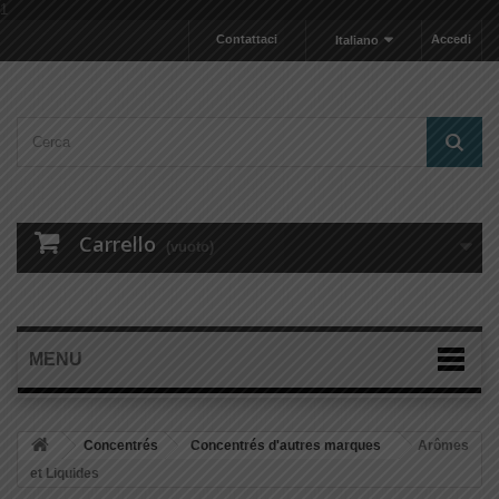
1
Contattaci
Accedi
Italiano
Carrello
(vuoto)
MENU
Concentrés
Concentrés d'autres marques
Arômes
et Liquides