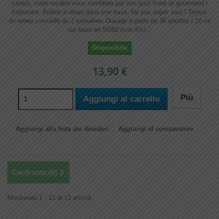
cassis, cette recette vous comblera par son goût fruité et gourmand !
Important: Arôme à diluer dans une base. Ne pas vaper seul ! Temps
de steep conseillé de 2 semaines Dosage à partir de 26 gouttes / 10 ml
sur base en 50/50 (soit 4%)...
Disponibile
13,90 €
Più
Aggiungi al carrello
Aggiungi alla lista dei desideri
Aggiungi al comparatore
Confronta (
0
)
Mostrando 1 - 13 di 13 articoli