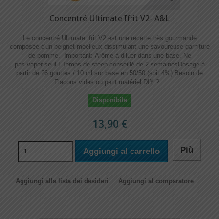
Concentré Ultimate Ifrit V2- A&L
Le concentré Ultimate Ifrit V2 est une recette très gourmande
composée d'un beignet moelleux dissimulant une savoureuse garniture
de pomme. Important: Arôme à diluer dans une base. Ne
pas vaper seul ! Temps de steep conseillé de 2 semainesDosage à
partir de 26 gouttes / 10 ml sur base en 50/50 (soit 4%) Besoin de
Flacons vides ou petit matériel DIY ?...
Disponibile
13,90 €
Più
Aggiungi al carrello
Aggiungi alla lista dei desideri
Aggiungi al comparatore