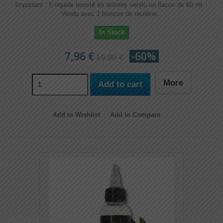
Important : E-liquide boosté en arômes vendu en flacon de 60 ml.
Vendu avec 1 booster de nicotine...
In Stock
7,96 €
-60%
19,90 €
More
Add to cart
Add to Wishlist
Add to Compare