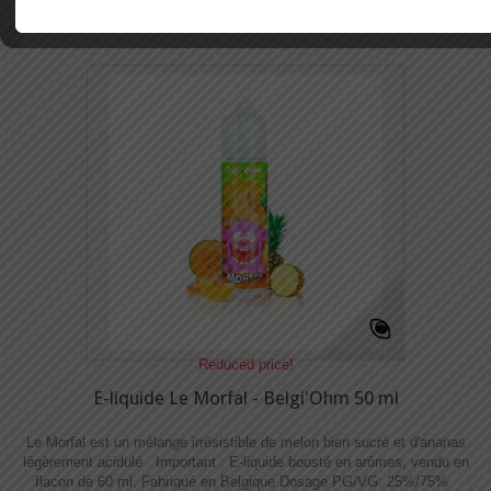
Reduced price!
E-liquide Le Morfal - Belgi'Ohm 50 ml
Le Morfal est un mélange irrésistible de melon bien sucré et d'ananas
légèrement acidulé . Important : E-liquide boosté en arômes, vendu en
flacon de 60 ml. Fabriqué en Belgique Dosage PG/VG: 25%/75%