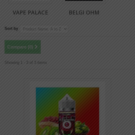
VAPE PALACE
BELGI OHM
Sort by
Compare (
0
)
Showing 1 - 3 of 3 items