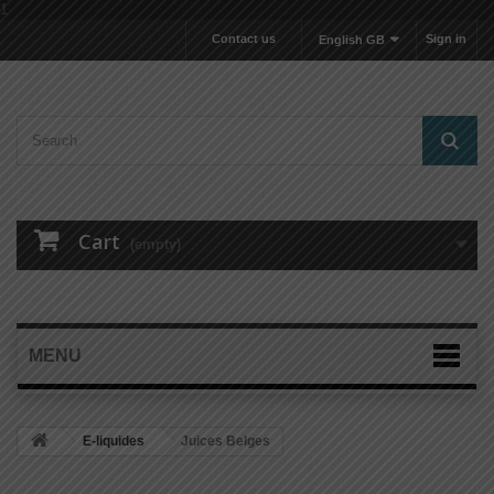
1
Contact us
Sign in
English GB
Cart
(empty)
MENU
E-liquides
Juices Belges