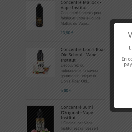
Concentré Mallock -
Vape Institut
Concentré français pour
fabriquer votre e-liquide
Mallok de Vape...
V
13,90 €
L
Concentré Lion's Roar
Old School - Vape
En co
Institut
pay
Découvrez ou
redécouvrez la saveur
gourmande unique du
Lion’s Roar Old...
5,90 €
Concentré 30ml
l'Original - Vape
Institut
L'Original par Vape
Institut est un dessert