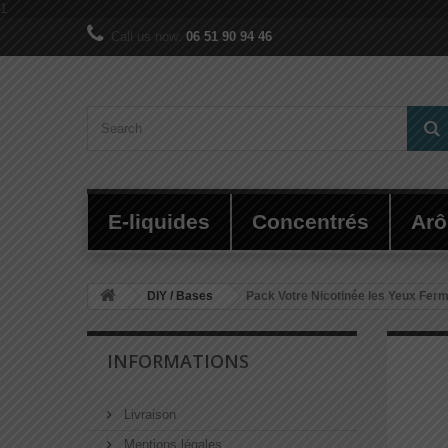
1
Call us now:
06 51 90 94 46
E-liquides
Concentrés
Ar
DIY / Bases
Pack Votre Nicotinée les Yeux Ferm
INFORMATIONS
Livraison
Mentions légales