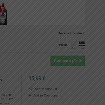
There is 1 product.
View:
Grid
List
Compare (
0
)
15,99 €
ux
Add to Wishlist
e les yeux
Add to Compare
de 1 Litre
de base