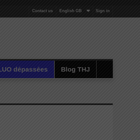
Contact us
English GB
Sign in
LUO dépassées
Blog THJ