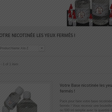
OTRE NICOTINÉE LES YEUX FERMÉS !
Product Name: A to Z
- 1 of 1 item
Votre Base nicotinée les ye
fermés !
Pack pour faire votre base nicotiné
fermés ! Vous recevez une bouteille 
ou 500 ml remplie avec la quantité 