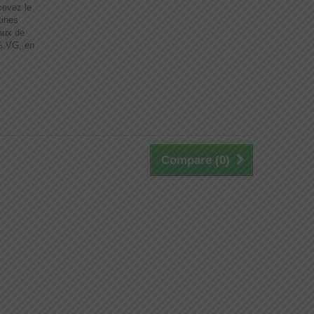
cevez le
tines
taux de
0% VG, en
Compare (
0
)