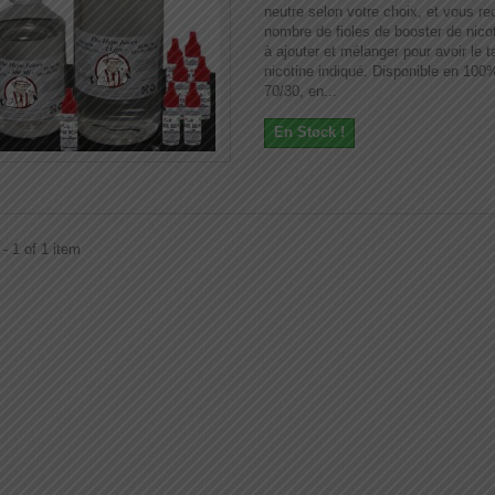
neutre selon votre choix, et vous re
nombre de fioles de booster de nico
à ajouter et mélanger pour avoir le 
nicotine indiqué. Disponible en 10
70/30, en...
En Stock !
- 1 of 1 item