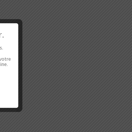
r.
s.
 votre
ine.