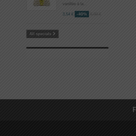
vanillée à la...
-40%
3,54 €
5,90 €
All specials
F