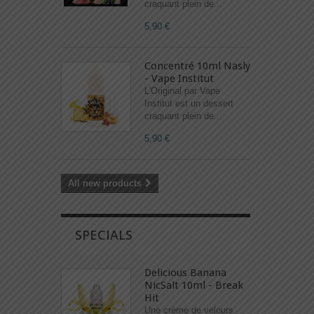
craquant plein de...
5,90 €
Concentré 10ml Nasly
- Vape Institut
L'Original par Vape
Institut est un dessert
craquant plein de...
5,90 €
All new products
SPECIALS
Delicious Banana
NicSalt 10ml - Break
Hit
Une crème de velours