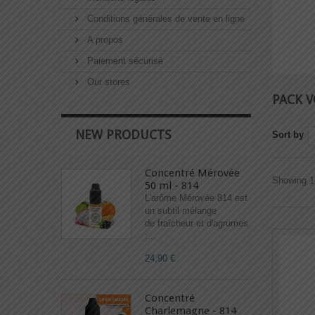
Conditions générales de vente en ligne
A propos
Paiement sécurisé
Our stores
PACK V
NEW PRODUCTS
Sort by
Concentré Mérovée
Showing 1 
50 ml - 814
L'arôme Mérovée 814 est
un subtil mélange
de fraîcheur et d'agrumes
:...
24,90 €
Concentré
Charlemagne - 814