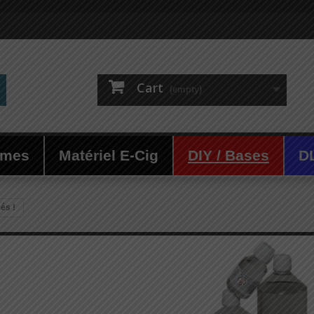
Cart
(empty)
ômes
Matériel E-Cig
DIY / Bases
D
és !