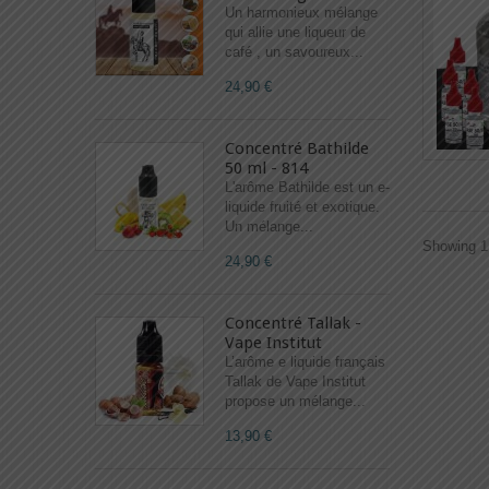
Un harmonieux mélange
qui allie une liqueur de
café , un savoureux...
24,90 €
Concentré Bathilde
50 ml - 814
L'arôme Bathilde est un e-
liquide fruité et exotique.
Un mélange...
Showing 1 
24,90 €
Concentré Tallak -
Vape Institut
L’arôme e liquide français
Tallak de Vape Institut
propose un mélange...
13,90 €