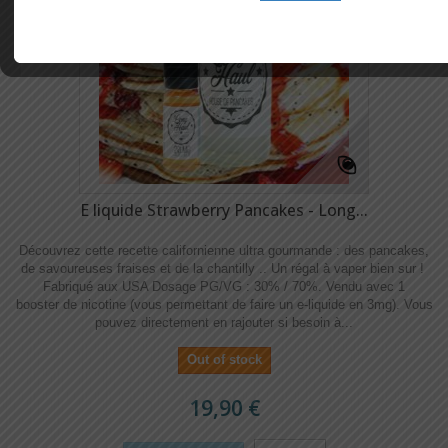
E liquide Strawberry Pancakes - Long...
Découvrez cette recette californienne ultra gourmande : des pancakes,
de savoureuses fraises et de la chantilly .. Un régal à vaper bien sur !
Fabriqué aux USA Dosage PG/VG : 30% / 70%. Vendu avec 1
booster de nicotine (vous permettant de faire un e-liquide en 3mg). Vous
pouvez directement en rajouter si besoin à...
Out of stock
19,90 €