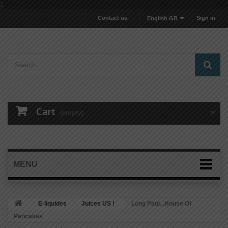
1
Contact us
Sign in
English GB
Cart
(empty)
MENU
E-liquides
Juices US !
Long Paul...House Of
Pancakes