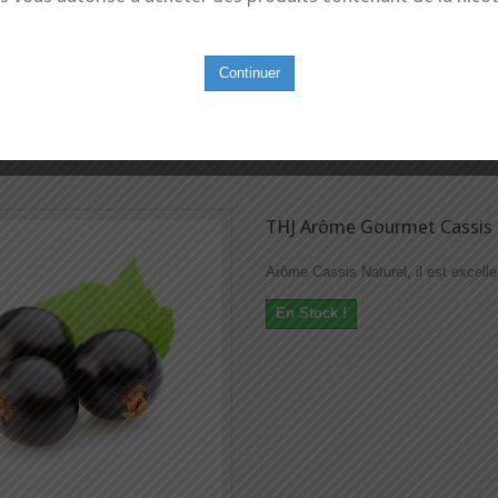
Continuer
THJ Arôme Gourmet Cassis 
Arôme Cassis Naturel, il est excelle
En Stock !