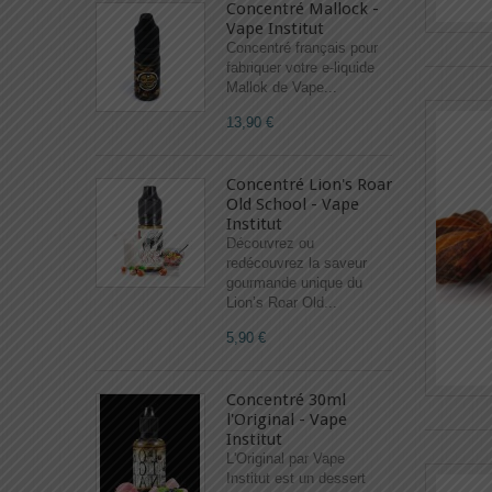
Concentré Mallock -
Vape Institut
Concentré français pour
fabriquer votre e-liquide
Mallok de Vape...
13,90 €
Concentré Lion's Roar
Old School - Vape
Institut
Découvrez ou
redécouvrez la saveur
gourmande unique du
Lion’s Roar Old...
5,90 €
Concentré 30ml
l'Original - Vape
Institut
L'Original par Vape
Institut est un dessert