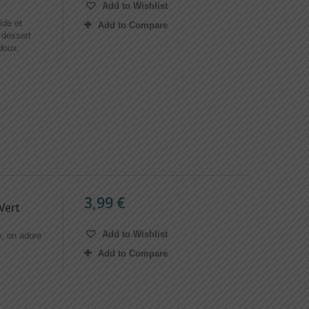
Add to Wishlist
ide et
Add to Compare
e dessert
doux.
3,99 €
Vert
Add to Wishlist
e, on adore
Add to Compare