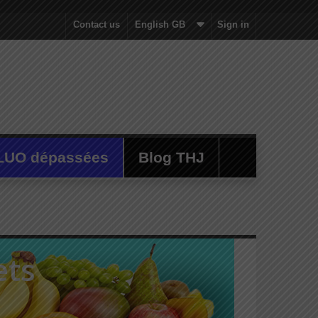
Contact us
English GB
Sign in
LUO dépassées
Blog THJ
ets