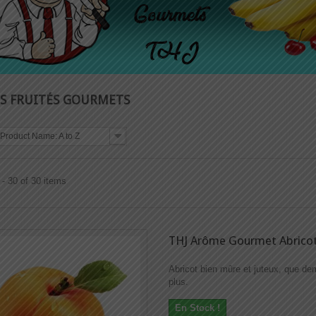
S FRUITÉS GOURMETS
Product Name: A to Z
- 30 of 30 items
THJ Arôme Gourmet Abrico
Abricot bien mûre et juteux, que d
plus.
En Stock !