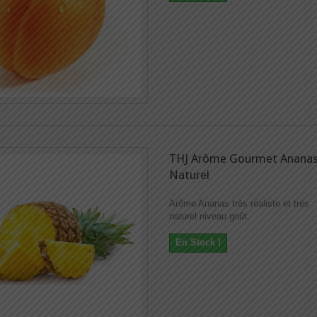
THJ Arôme Gourmet Anana
Naturel
Arôme Ananas très réaliste et très
naturel niveau goût.
En Stock !