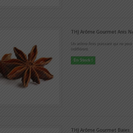
THJ Arôme Gourmet Anis Na
Un arôme Anis puissant qui ne peut 
indifférent.
En Stock !
THJ Arôme Gourmet Baies