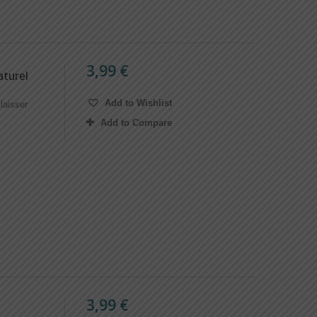
3,99 €
turel
Add to Wishlist
laisser
Add to Compare
3,99 €