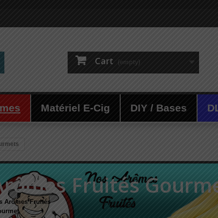
Cart
(empty)
ômes
Matériel E-Cig
DIY / Bases
D
ourmets
Arômes Fruités Gourm
s Arômes Fruités
urmet