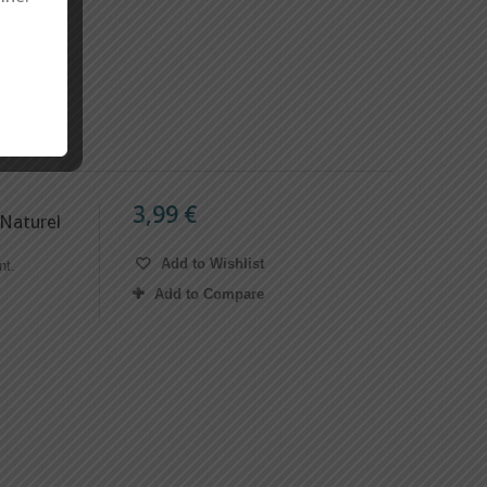
3,99 €
Naturel
Add to Wishlist
nt.
Add to Compare