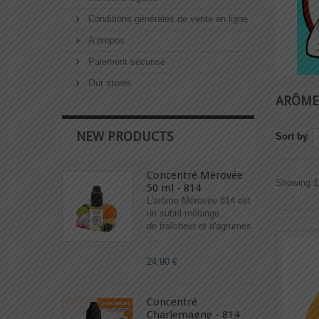
Conditions générales de vente en ligne
A propos
Paiement sécurisé
Our stores
ARÔME
NEW PRODUCTS
Sort by
Concentré Mérovée
Showing 1 
50 ml - 814
L'arôme Mérovée 814 est
un subtil mélange
de fraîcheur et d'agrumes
:...
24,90 €
Concentré
Charlemagne - 814