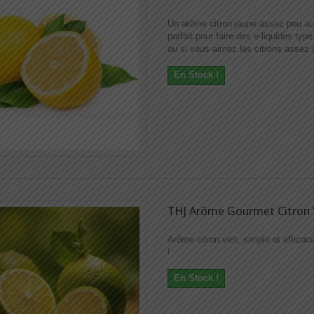
Un arôme citron jaune assez peu ac
parfait pour faire des e-liquides typ
ou si vous aimez les citrons assez 
En Stock !
THJ Arôme Gourmet Citron 
Arôme citron vert, simple et efficac
!
En Stock !