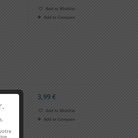
Add to Wishlist
Add to Compare
3,99 €
e
r.
Add to Wishlist
te.
s.
Add to Compare
 votre
ine.