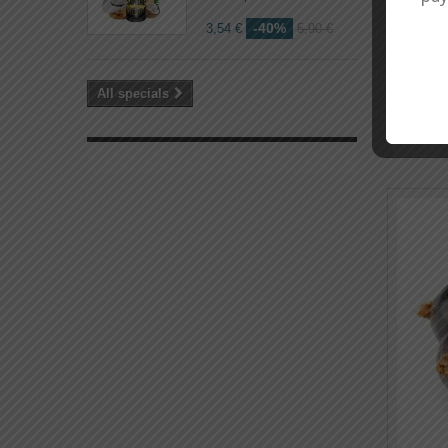
-40%
3,54 €
5,90 €
All specials