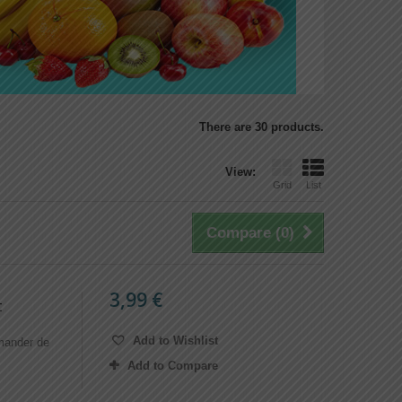
There are 30 products.
View:
Grid
List
Compare (
0
)
3,99 €
t
Add to Wishlist
emander de
Add to Compare