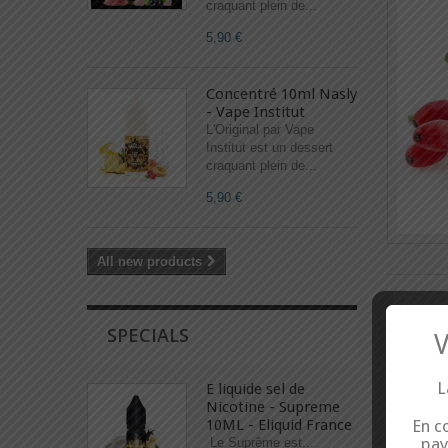
craquant plein de...
5,90 €
Concentré 10ml Nasly
- Vape Institut
L'Original par Vape
Institut est un dessert
craquant plein de...
5,90 €
All new products
SPECIALS
V
L
E liquide sel de
Nicotine - Supreme
10ML - Eliquid France
En co
pay
Le Suprême est...