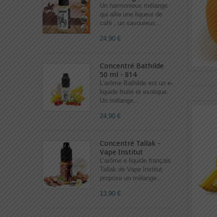
Un harmonieux mélange
qui allie une liqueur de
café , un savoureux...
24,90 €
Concentré Bathilde
50 ml - 814
L'arôme Bathilde est un e-
liquide fruité et exotique.
Un mélange...
24,90 €
Concentré Tallak -
Vape Institut
L’arôme e liquide français
Tallak de Vape Institut
propose un mélange...
13,90 €