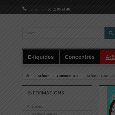
1
Call us now:
06 51 90 94 46
E-liquides
Concentrés
Ar
Arômes
Gourmets THJ
Arômes Fruités G
INFORMATIONS
Livraison
No
Go
Mentions légales