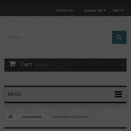
1
Contact us
Sign in
English GB
Cart
(empty)
MENU
Concentrés
Concentrés Canadiens