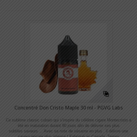
Concentré Don Cristo Maple 30 ml - PGVG Labs
Ce sublime classic cubain qui s'inspire du célèbre cigare Montecristo a
été en maturation durant 90 jours afin de délivrer ses plus
subtiles saveurs ... Avec sa note de sésame en plus , il délivre une
saveur encore plus intense ! Fabriqué au Canada. Temps