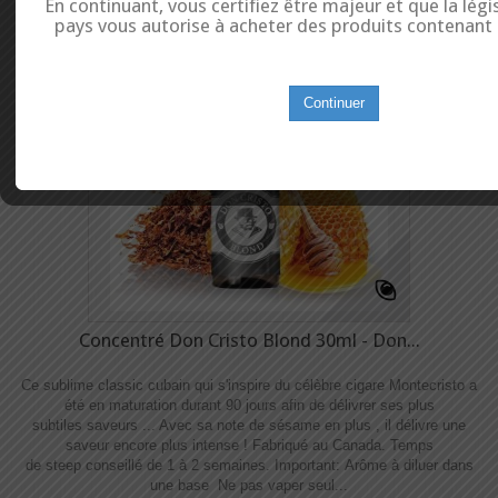
En continuant, vous certifiez être majeur et que la légi
pays vous autorise à acheter des produits contenant d
Continuer
Concentré Don Cristo Blond 30ml - Don...
Ce sublime classic cubain qui s'inspire du célèbre cigare Montecristo a
été en maturation durant 90 jours afin de délivrer ses plus
subtiles saveurs ... Avec sa note de sésame en plus , il délivre une
saveur encore plus intense ! Fabriqué au Canada. Temps
de steep conseillé de 1 à 2 semaines. Important: Arôme à diluer dans
une base Ne pas vaper seul...