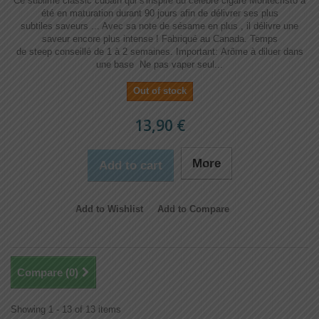
Ce sublime classic cubain qui s'inspire du célèbre cigare Montecristo a
été en maturation durant 90 jours afin de délivrer ses plus
subtiles saveurs ... Avec sa note de sésame en plus , il délivre une
saveur encore plus intense ! Fabriqué au Canada. Temps
de steep conseillé de 1 à 2 semaines. Important: Arôme à diluer dans
une base Ne pas vaper seul...
Out of stock
13,90 €
More
Add to cart
Add to Wishlist
Add to Compare
Compare (
0
)
Showing 1 - 13 of 13 items