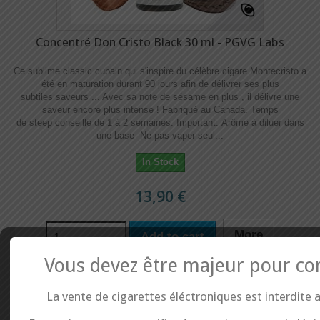
Concentré Don Cristo Black 30 ml - PGVG Labs
Ce sublime classic cubain qui s'inspire du célèbre cigare Montecristo a
été en maturation durant 90 jours afin de délivrer ses plus
subtiles saveurs ... Avec sa note de sésame en plus , il délivre une
saveur encore plus intense ! Fabriqué au Canada. Temps
de steep conseillé de 1 à 2 semaines. Important: Arôme à diluer dans
une base Ne pas vaper seul...
In Stock
13,90 €
More
Add to cart
Vous devez être majeur pour co
Add to Wishlist
Add to Compare
La vente de cigarettes éléctroniques est interdite 