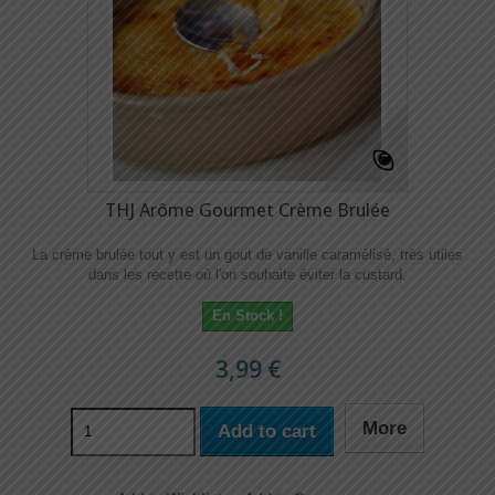
THJ Arôme Gourmet Crème Brulée
La crème brulée tout y est un gout de vanille caramélisé, très utiles
dans les recette où l'on souhaite éviter la custard.
En Stock !
3,99 €
More
Add to cart