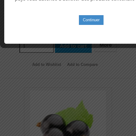
testé des arômes caramels mais ce caramel est juste incontournable !
En Stock !
Continuer
3,99 €
More
Add to cart
Add to Wishlist
Add to Compare