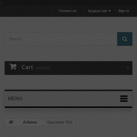
1
Contact us
Sign in
English GB
Cart
(empty)
MENU
Arômes
Gourmets THJ