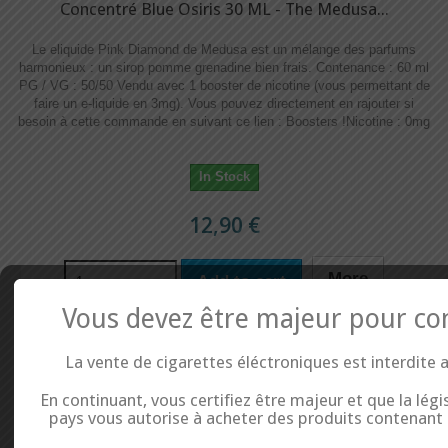
Concentré Blue Osiris 30 ML - The Medusa...
Le eliquide Pink Diamond de Medusa est un mélange des parfums
harmonieux : un sirop pomme grenadine bien frais. Contenance : 60 ml
PG / VG : 50/50 Vendu avec 1 booster de nicotine (vous permettant de
faire un e-liquide en 3mg). Vous pouvez directement en rajouter si
besoin à cette commande en suivant ce lien : Boosters !​​ Nicotine : 0mg
In Stock
12,90 €
More
Add to cart
Vous devez être majeur pour co
Add to Wishlist
Add to Compare
La vente de cigarettes éléctroniques est interdite 
En continuant, vous certifiez être majeur et que la légi
pays vous autorise à acheter des produits contenant d