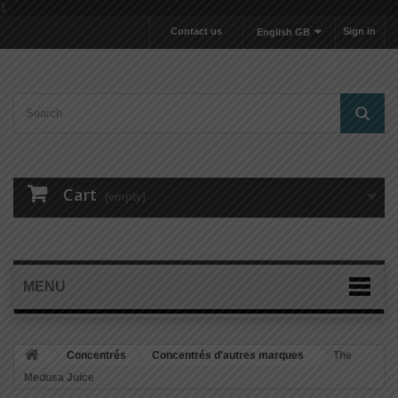
1
Contact us
Sign in
English GB
Cart
(empty)
MENU
Concentrés
Concentrés d'autres marques
The
Medusa Juice