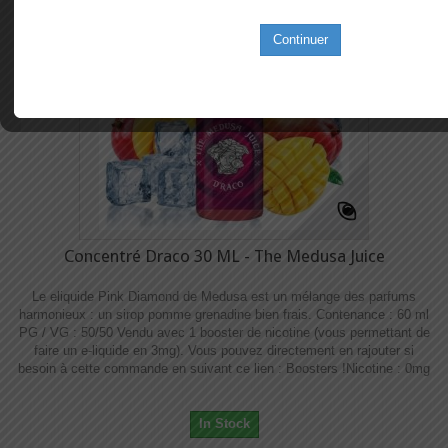
Continuer
Concentré Draco 30 ML - The Medusa Juice
Le eliquide Pink Diamond de Medusa est un mélange des parfums
harmonieux : un sirop pomme grenadine bien frais. Contenance : 60 ml
PG / VG : 50/50 Vendu avec 1 booster de nicotine (vous permettant de
faire un e-liquide en 3mg). Vous pouvez directement en rajouter si
besoin à cette commande en suivant ce lien : Boosters !​​ Nicotine : 0mg
In Stock