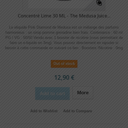
Concentré Lime 30 ML - The Medusa Juice...
Le eliquide Pink Diamond de Medusa est un mélange des parfums
harmonieux : un sirop pomme grenadine bien frais. Contenance : 60 ml
PG / VG : 50/50 Vendu avec 1 booster de nicotine (vous permettant de
faire un e-liquide en 3mg). Vous pouvez directement en rajouter si
besoin à cette commande en suivant ce lien : Boosters !​​ Nicotine : 0mg
Out of stock
12,90 €
More
Add to cart
Add to Wishlist
Add to Compare