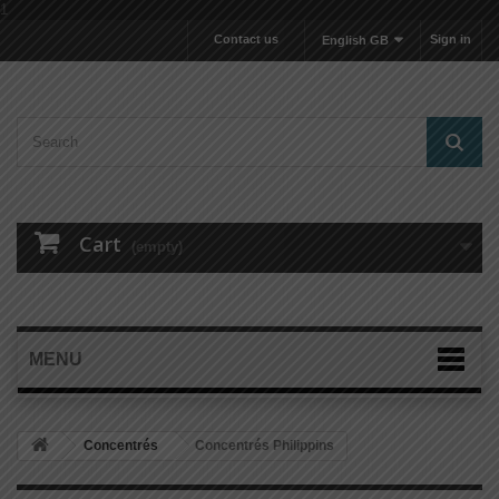
1
Contact us
Sign in
English GB
Cart
(empty)
MENU
Concentrés
Concentrés Philippins