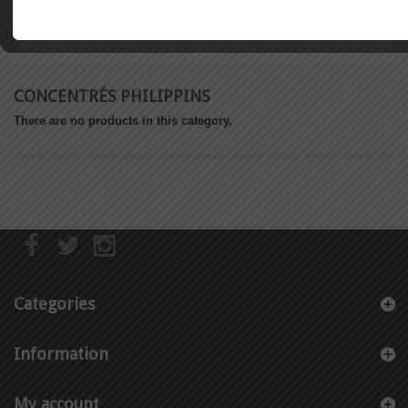
CONCENTRÉS PHILIPPINS
There are no products in this category.
Categories
Information
My account