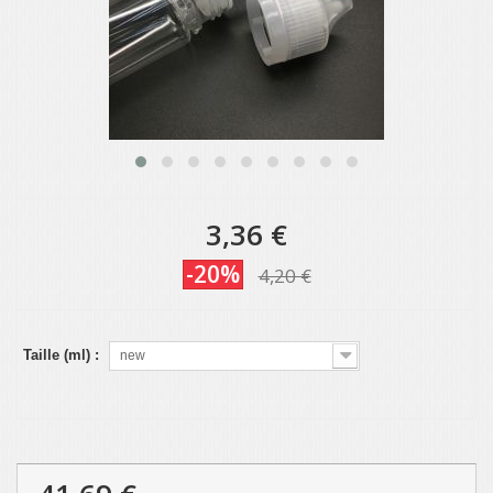
3,36 €
-20%
4,20 €
Taille (ml) :
new