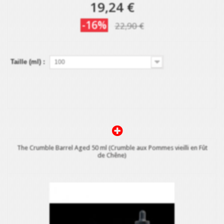
19,24 €
-16%
22,90 €
Taille (ml) :
100
The Crumble Barrel Aged 50 ml (Crumble aux Pommes vieilli en Fût
de Chêne)