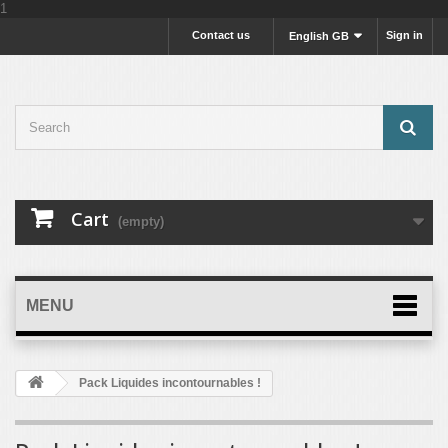
1
Contact us
Sign in
English GB
Cart
(empty)
MENU
Pack Liquides incontournables !