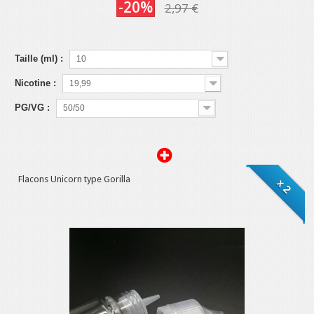
-20%
2,97 €
Taille (ml) :
10
Nicotine :
19,99
PG/VG :
50/50
Flacons Unicorn type Gorilla
x 2