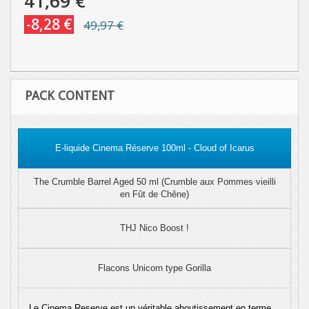
41,69 €
-8,28 €
49,97 €
PACK CONTENT
E-liquide Cinema Réserve 100ml - Cloud of Icarus
The Crumble Barrel Aged 50 ml (Crumble aux Pommes vieilli
en Fût de Chêne)
THJ Nico Boost !
Flacons Unicorn type Gorilla
Le Cinema Reserve est un véritable aboutissement en terme