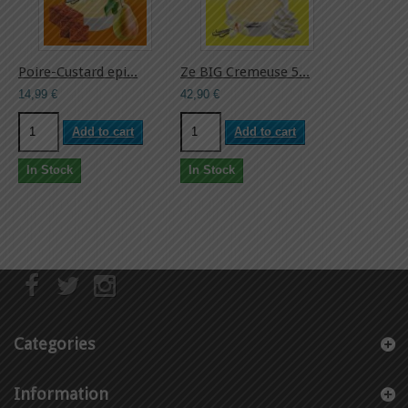
Poire-Custard epi...
Ze BIG Cremeuse 5...
14,99 €
42,90 €
Add to cart
Add to cart
In Stock
In Stock
Categories
Information