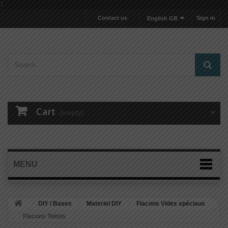
1
Contact us
Sign in
English GB
Cart
(empty)
MENU
DIY / Bases
Materiel DIY
Flacons Vides spéciaux
Flacons Twists