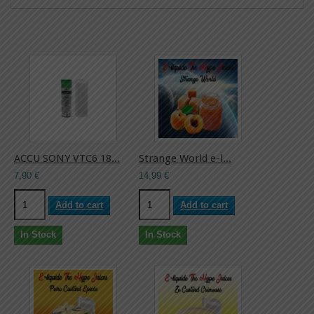
ACCU SONY VTC6 18...
Strange World e-l...
7,90 €
14,99 €
Add to cart
Add to cart
In Stock
In Stock