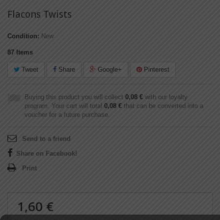
Flacons Twists
Condition:
New
87
Items
Tweet
Share
Google+
Pinterest
Buying this product you will collect
0,08 €
with our loyalty
program. Your cart will total
0,08 €
that can be converted into a
voucher for a future purchase.
Send to a friend
Share on Facebook!
Print
1,60 €