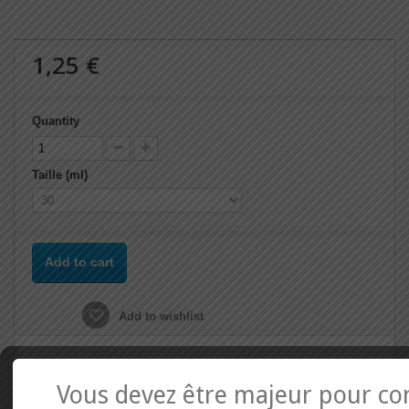
1,25 €
Quantity
Taille (ml)
Add to cart
Add to wishlist
Vous devez être majeur pour co