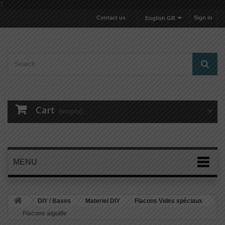
1
Contact us
Sign in
English GB
Cart
(empty)
MENU
DIY / Bases
Materiel DIY
Flacons Vides spéciaux
Flacons aiguille