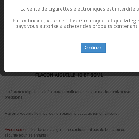
La vente de cigarettes éléctroniques est interdite 
En continuant, vous certifiez être majeur et que la légi
pays vous autorise à acheter des produits contenant d
Continuer
MORE INFO
FLACON AIGUILLE 10 ET 30ML
Le flacon à aiguille est idéal pour remplir un atomiseur ou clearomizer avec
précision !
Flacon avec aiguille intégrée non piquante et capuchon en silicone.
Avertissement
: les flacons à aiguille ne contiennent pas de bouchon de
sécurité pour les enfants !