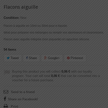
Flacons aiguille
Condition:
New
Flacon à aiguille
en 10ml ou 30ml pour e-liquide.
Idéal pour préparer vos mélanges ou remplir vos atomiseurs et clearomizers.
Flacon avec aiguille
intégrée (non piquante) et capuchon silicone.
54
Items
Tweet
Share
Google+
Pinterest
Buying this product you will collect
0,06 €
with our loyalty
program. Your cart will total
0,06 €
that can be converted into a
voucher for a future purchase.
Send to a friend
Share on Facebook!
Print