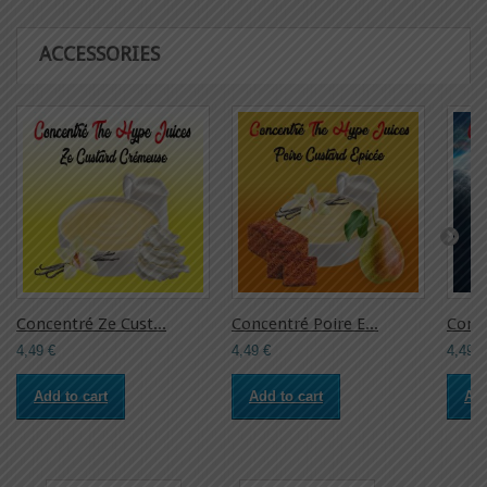
ACCESSORIES
Concentré Ze Cust...
Concentré Poire E...
Conce
4,49 €
4,49 €
4,49 €
Add to cart
Add to cart
Add