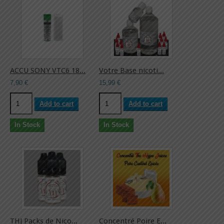
ACCU SONY VTC6 18...
Votre Base nicoti...
7,90 €
15,99 €
Add to cart
Add to cart
In Stock
In Stock
THJ Packs de Nico...
Concentré Poire E...