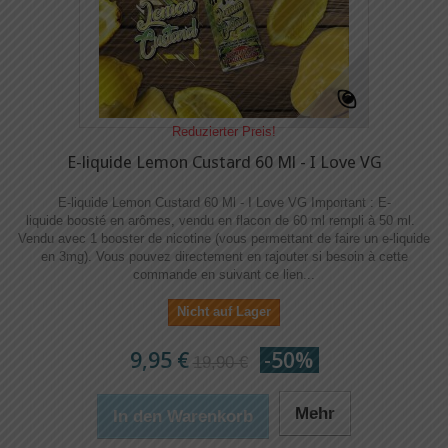
Reduzierter Preis!
E-liquide Lemon Custard 60 Ml - I Love VG
E-liquide Lemon Custard 60 Ml - I Love VG Important : E-
liquide boosté en arômes, vendu en flacon de 60 ml rempli à 50 ml.
Vendu avec 1 booster de nicotine (vous permettant de faire un e-liquide
en 3mg). Vous pouvez directement en rajouter si besoin à cette
commande en suivant ce lien...
Nicht auf Lager
9,95 €
-50%
19,90 €
Mehr
In den Warenkorb