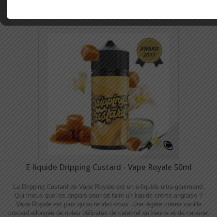
E-liquide Dripping Custard - Vape Royale 50ml
La Dripping Custard de Vape Royale est un e-liquide ultra-gourmand.
Qui mieux que les anglais pourrait faire un liquide crème anglaise ?
Vape Royale est plus qu'au rendez-vous. Une légère crème vanille
custard allongée de notes délicates de caramel au beurre et de caramel