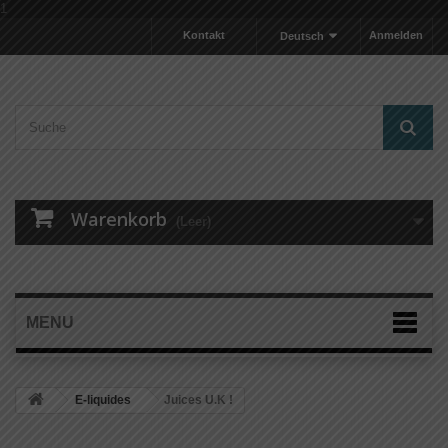
1
Kontakt
Anmelden
Deutsch
Warenkorb
(Leer)
MENU
E-liquides
Juices U.K !