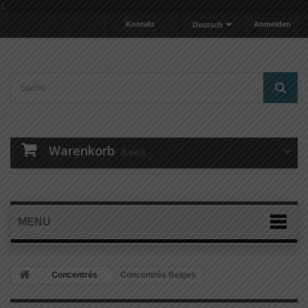
1
Kontakt
Anmelden
Deutsch
Warenkorb
(Leer)
MENU
Concentrés
Concentrés Belges