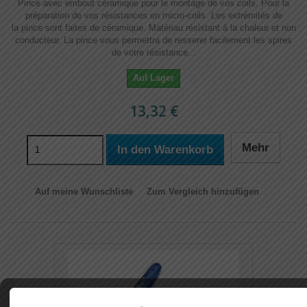
Pince avec embout céramique pour le montage de vos coils. Pour la
préparation de vos résistances en micro-coils. Les extrémités de
la pince sont faites de céramique. Matériau résistant à la chaleur et non
conducteur. La pince vous permettra de resserer facilement les spires
de votre résistance...
Auf Lager
13,32 €
Mehr
In den Warenkorb
Auf meine Wunschliste
Zum Vergleich hinzufügen