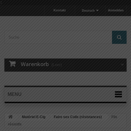
1
Kontakt
Anmelden
Deutsch
Warenkorb
(Leer)
MENU
Matériel E-Cig
Faire ses Coils (résistances)
Fils
résistifs