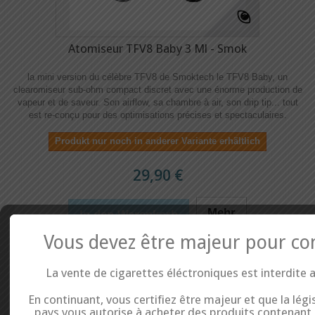
Atomiseur TFV8 Baby 3 Ml - Smok
la mini version du célèbre TFV8 de Smoktech le TFV8 Baby, un
clearomiseur sub-ohm compact discret avec une énorme production de
vapeur et de saveur. Son airflow, sa chambre à air, son drip tip... tout
est re-conçu pour des optimisations précises et spectaculaires.
Produkt nur noch in anderer Variante erhältlich
29,90 €
Mehr
In den Warenkorb
Vous devez être majeur pour co
Auf meine Wunschliste
Zum Vergleich hinzufügen
La vente de cigarettes éléctroniques est interdite 
En continuant, vous certifiez être majeur et que la légi
pays vous autorise à acheter des produits contenant d