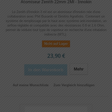
Atomiseur Zenith 22mm 2Ml - Innokin
Le Zenith d'Innokin 3 ml est un atomiseur d'Innokin née d'une
collabaration avec Phil Busardo et Dimitris Agrafiotis. Contenant un
système de remplissage par le haut avec système anti-inondation, un
airflow réglable et compatible avec des résistances 0.8 et 1.6 Ohm,
permet de séduire tout type de vapoteur en recherche d'une inhalation
indirecte (MTL).
Nicht auf Lager
23,90 €
Mehr
In den Warenkorb
Auf meine Wunschliste
Zum Vergleich hinzufügen