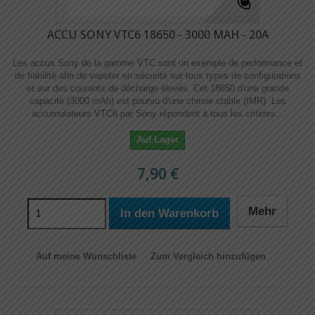
ACCU SONY VTC6 18650 - 3000 MAH - 20A
Les accus Sony de la gamme VTC sont un exemple de performance et
de fiabilité afin de vapoter en sécurité sur tous types de configurations
et sur des courants de décharge élevés. Cet 18650 d'une grande
capacité (3000 mAh) est pourvu d'une chimie stable (IMR). Les
accumulateurs VTC6 par Sony répondent à tous les critères...
Auf Lager
7,90 €
Mehr
In den Warenkorb
Auf meine Wunschliste
Zum Vergleich hinzufügen