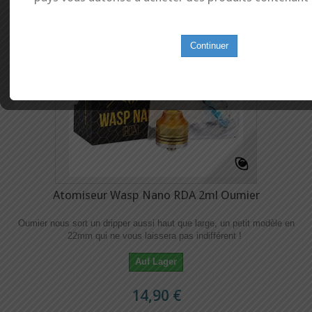
Continuer
Atomiseur Wasp Nano RDA 2ml Oumier
Oumier nous sort un dripper aussi haut que large, un petit modèle en
22mm qui ne vous laissera pas indifférent !
Auf Lager
14,90 €