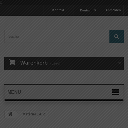
1
Kontakt
Anmelden
Deutsch
Warenkorb
(Leer)
MENU
Matériel E-Cig