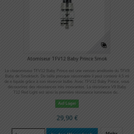
Atomiseur TFV12 Baby Prince Smok
Le clearomiseur TFV12 Baby Prince est une version améliorée du TFV8
Baby de Smoktech. De taille presque raisonnable il peut contenir 4,5 ml
de e liquide grâce à son réservoir bulbe. Avec TFV12 Baby Prince, vous
découvrirez des résistances très innovantes. La résistance V8 Baby
T12 Red Light est ainsi la première résistance lumineuse du...
Auf Lager
29,90 €
Mehr