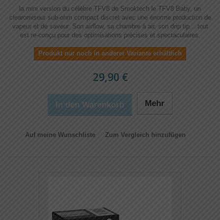
la mini version du célèbre TFV8 de Smoktech le TFV8 Baby, un
clearomiseur sub-ohm compact discret avec une énorme production de
vapeur et de saveur. Son airflow, sa chambre à air, son drip tip... tout
est re-conçu pour des optimisations précises et spectaculaires.
Produkt nur noch in anderer Variante erhältlich
29,90 €
Mehr
In den Warenkorb
Auf meine Wunschliste
Zum Vergleich hinzufügen