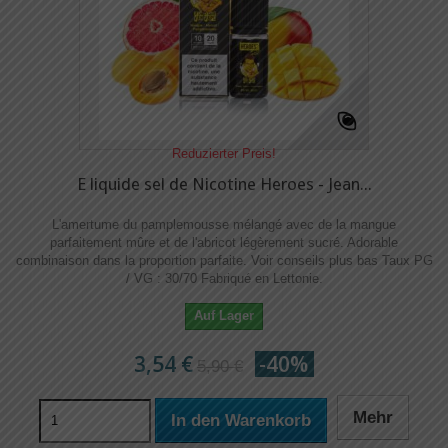
Reduzierter Preis!
E liquide sel de Nicotine Heroes - Jean...
L'amertume du pamplemousse mélangé avec de la mangue
parfaitement mûre et de l'abricot légèrement sucré. Adorable
combinaison dans la proportion parfaite. Voir conseils plus bas Taux PG
/ VG : 30/70 Fabriqué en Lettonie.
Auf Lager
3,54 €
-40%
5,90 €
Mehr
In den Warenkorb