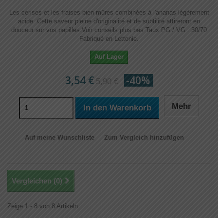
Les cerises et les fraises bien mûres combinées à l'ananas légèrement
acide. Cette saveur pleine d'originalité et de subtilité attireront en
douceur sur vos papilles.​Voir conseils plus bas Taux PG / VG : 30/70
Fabriqué en Lettonie.
Auf Lager
3,54 €
-40%
5,90 €
Mehr
In den Warenkorb
Auf meine Wunschliste
Zum Vergleich hinzufügen
Vergleichen (
0
)
Zeige 1 - 8 von 8 Artikeln