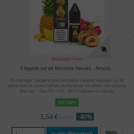
Reduzierter Preis!
E liquide sel de Nicotine Heroes - Arnold...
Un vrai régal. Unique et puissant arôme d'ananas sauvage, jus de
pêche mûre et saveur raffinée de framboise. Un délice. Voir conseils
plus bas. Taux PG / VG : 30/70 Fabriqué en Lettonie.
Auf Lager
3,54 €
-40%
5,90 €
Mehr
In den Warenkorb