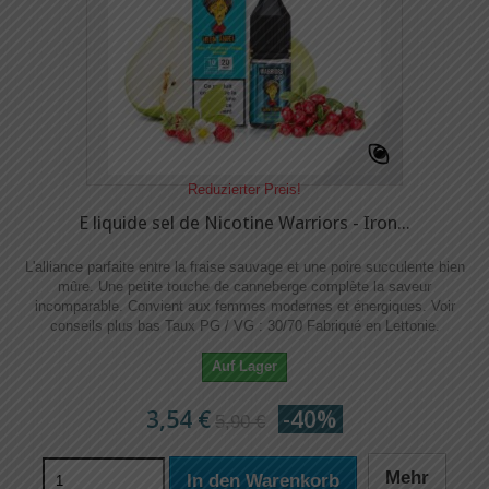
Reduzierter Preis!
E liquide sel de Nicotine Warriors - Iron...
L'alliance parfaite entre la fraise sauvage et une poire succulente bien
mûre. Une petite touche de canneberge complète la saveur
incomparable. Convient aux femmes modernes et énergiques. Voir
conseils plus bas Taux PG / VG : 30/70 Fabriqué en Lettonie.
Auf Lager
3,54 €
-40%
5,90 €
Mehr
In den Warenkorb