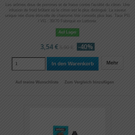
Les arômes doux de pommes et de fraise contre l'acidité du citron. Une
infusion de froid brûlant où le citron est le plus distingué. La saveur
unique née d'une étincelle de charisme.Voir conseils plus bas. Taux PG
/ VG : 30/70 Fabriqué en Lettonie.
Auf Lager
3,54 €
-40%
5,90 €
Mehr
In den Warenkorb
Auf meine Wunschliste
Zum Vergleich hinzufügen