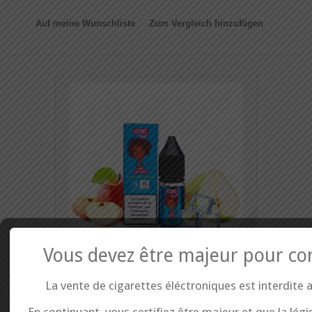
Auf meine Wunschliste
Zum Vergleich hinzufügen
Vous devez être majeur pour co
Reduzierter Preis!
La vente de cigarettes éléctroniques est interdite 
E liquide sel de Nicotine Icons - Jimmy...