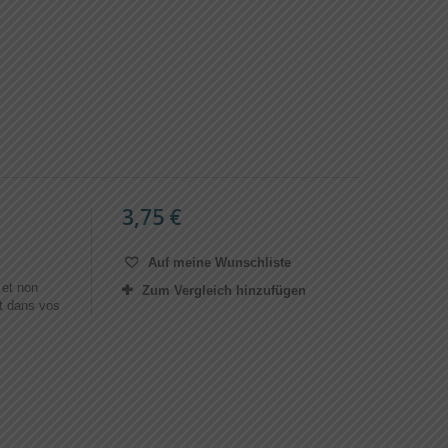
3,75 €
Auf meine Wunschliste
 et non
Zum Vergleich hinzufügen
nt dans vos