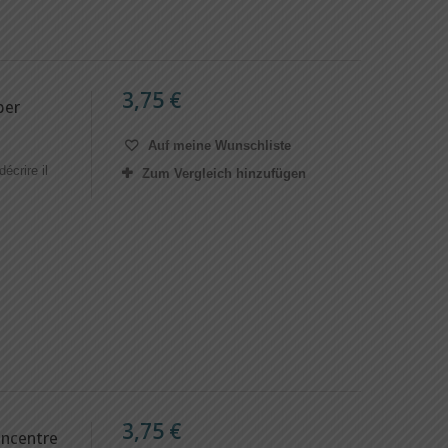
3,75 €
per
Auf meine Wunschliste
écrire il
Zum Vergleich hinzufügen
3,75 €
ncentre