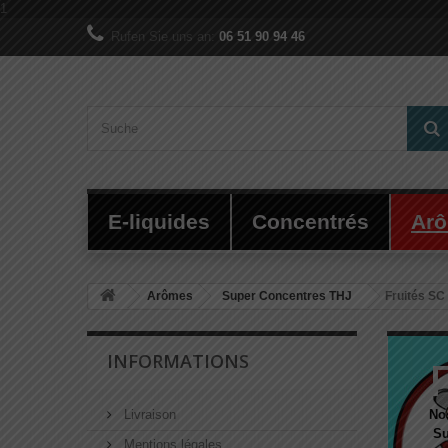
1
Rufen Sie uns an:
06 51 90 94 46
E-liquides
Concentrés
Ar
Arômes
Super Concentres THJ
Fruités SC
INFORMATIONS
Livraison
No
Su
Mentions légales