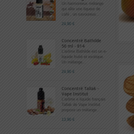
Un harmonieux mélange
qui allie une liqueur de
café , un savoureux...
24,90 €
Concentré Bathilde
50 ml - 814
L'arôme Bathilde est un e-
liquide fruité et exotique.
Un mélange...
24,90 €
Concentré Tallak -
Vape Institut
L’arôme e liquide français
Tallak de Vape Institut
propose un mélange...
13,90 €