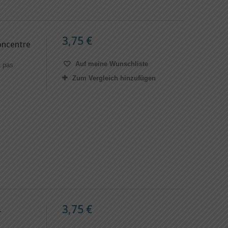
3,75 €
oncentre
Auf meine Wunschliste
t pas
Zum Vergleich hinzufügen
3,75 €
r