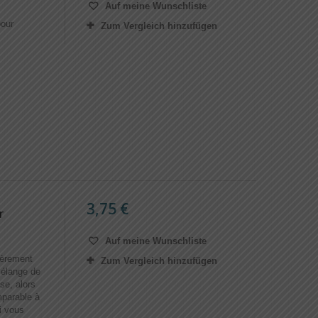
Auf meine Wunschliste
pour
Zum Vergleich hinzufügen
3,75 €
r
Auf meine Wunschliste
gèrement
Zum Vergleich hinzufügen
mélange de
se, alors
mparable à
i vous