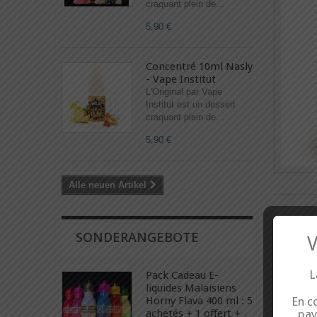
craquant plein de...
5,90 €
Concentré 10ml Nasly
- Vape Institut
L'Original par Vape
Institut est un dessert
craquant plein de...
5,90 €
Alle neuen Artikel
SONDERANGEBOTE
V
L
Pack Cadeau E-
liquides Malaisiens
Horny Flava 400 ml : 5
En co
achetés + 1 offert +
pay