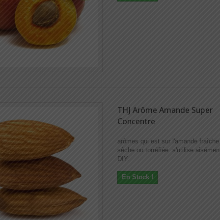
THJ Arôme Amande Super
Concentre
arômes qui est sur l'amande fraîche
sèche ou torréfiée. s'utilise aiséme
DIY.
En Stock !