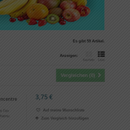
Es gibt 59 Artikel.
Anzeigen:
Kacheln
Liste
Vergleichen (
0
)
3,75 €
oncentre
Auf meine Wunschliste
e l'on
 charnu.
Zum Vergleich hinzufügen