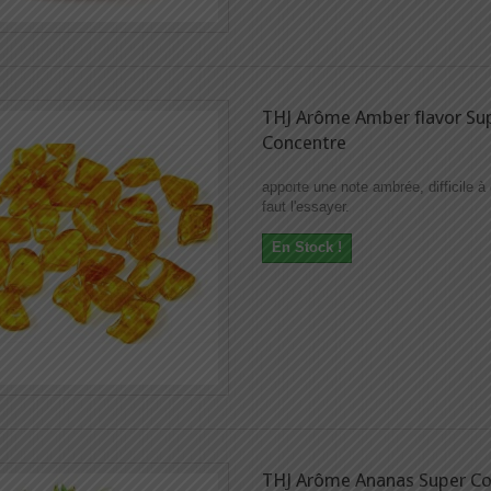
THJ Arôme Amber flavor Su
Concentre
apporte une note ambrée, difficile à d
faut l'essayer.
En Stock !
THJ Arôme Ananas Super Co