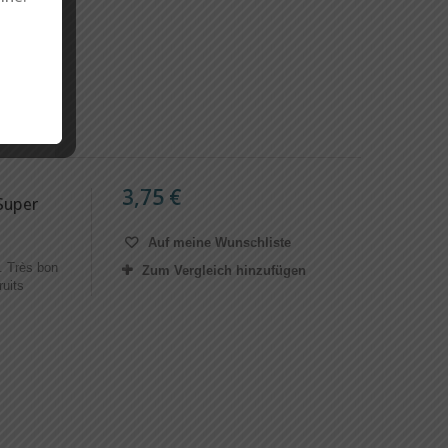
3,75 €
Super
Auf meine Wunschliste
. Très bon
Zum Vergleich hinzufügen
ruits