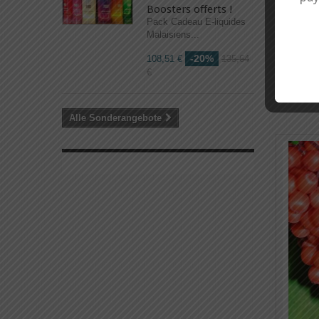
Boosters offerts !
Pack Cadeau E-liquides
Malaisiens...
-20%
108,51 €
135,64
€
Alle Sonderangebote