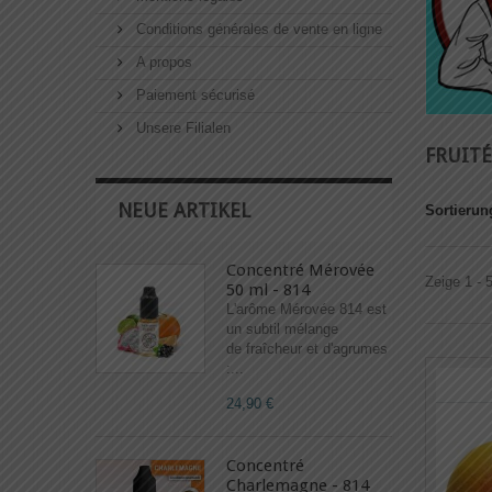
Conditions générales de vente en ligne
A propos
Paiement sécurisé
Unsere Filialen
FRUITÉ
NEUE ARTIKEL
Sortierun
Concentré Mérovée
Zeige 1 - 
50 ml - 814
L'arôme Mérovée 814 est
un subtil mélange
de fraîcheur et d'agrumes
:...
24,90 €
Concentré
Charlemagne - 814