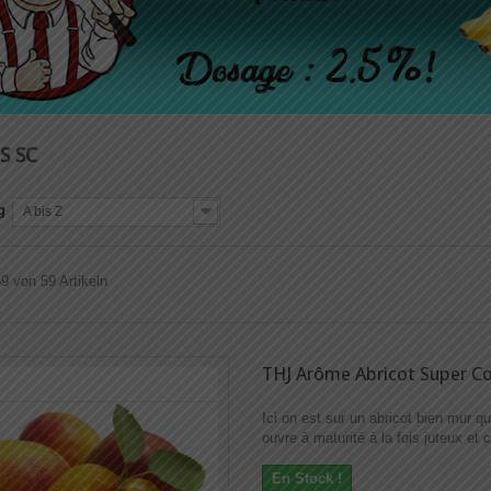
S SC
g
A bis Z
59 von 59 Artikeln
THJ Arôme Abricot Super C
Ici on est sur un abricot bien mur qu
ouvre à maturité à la fois juteux et
En Stock !