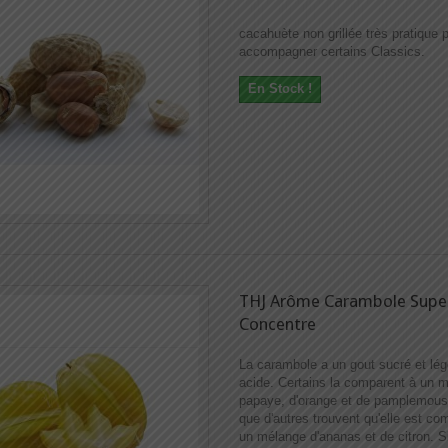
cacahuète non grillée très pratique 
accompagner certains Classics.
En Stock !
THJ Arôme Carambole Supe
Concentre
La carambole a un gout sucré et lé
acide. Certains la comparent à un 
papaye, d'orange et de pamplemous
que d'autres trouvent qu'elle est co
un mélange d'ananas et de citron. S