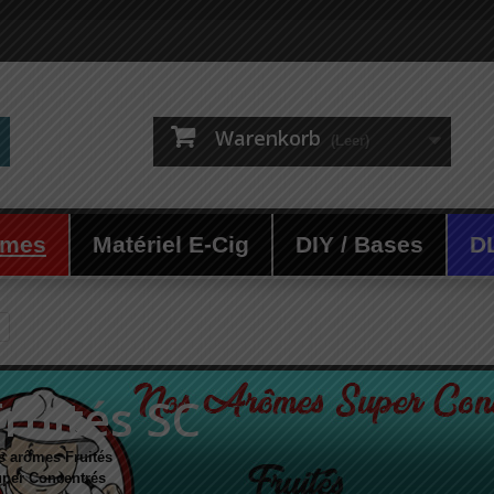
Warenkorb
(Leer)
ômes
Matériel E-Cig
DIY / Bases
D
Fruités SC
s arômes Fruités
per Concentrés