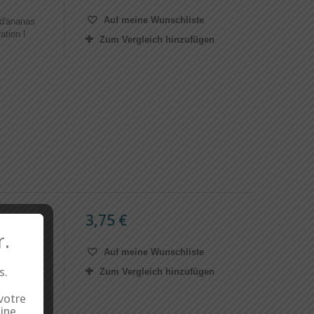
Auf meine Wunschliste
 d'ananas
ation !
Zum Vergleich hinzufügen
3,75 €
entre
r.
Auf meine Wunschliste
s aussi
anis au
s.
Zum Vergleich hinzufügen
 votre
ine.