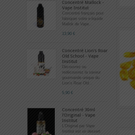
Concentré Mallock -
Vape Institut
Concentré français pour
fabriquer votre e-liquide
Mallok de Vape...
13,90 €
Concentré Lion's Roar
Old School - Vape
Institut
Découvrez ou
redécouvrez la saveur
gourmande unique du
Lion’s Roar Old...
5,90 €
Concentré 30ml
l'Original - Vape
Institut
L'Original par Vape
Institut est un dessert