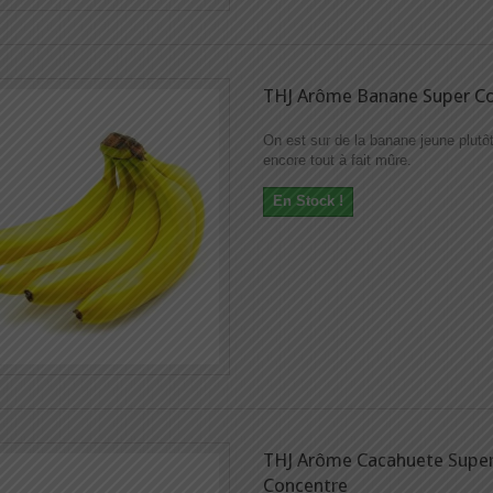
THJ Arôme Banane Super C
On est sur de la banane jeune plutô
encore tout à fait mûre.
En Stock !
THJ Arôme Cacahuete Supe
Concentre