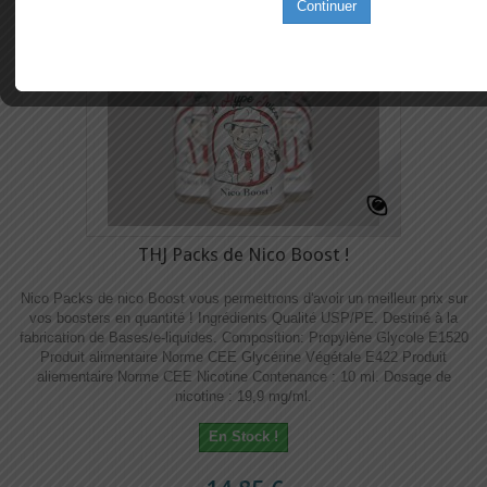
Continuer
THJ Packs de Nico Boost !
Nico Packs de nico Boost vous permettrons d'avoir un meilleur prix sur
vos boosters en quantité ! Ingrédients Qualité USP/PE. Destiné à la
fabrication de Bases/e-liquides. Composition: Propylène Glycole E1520
Produit alimentaire Norme CEE Glycérine Végétale E422 Produit
aliementaire Norme CEE Nicotine Contenance : 10 ml. Dosage de
nicotine : 19,9 mg/ml.
En Stock !