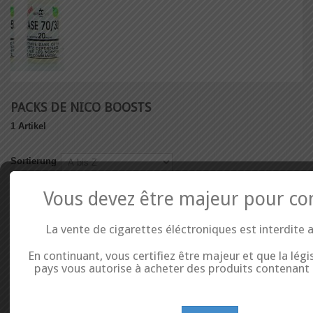
PACKS DE NICO BOOSTS
1 Artikel
Sortierung
Vous devez être majeur pour co
Vergleichen (
0
)
La vente de cigarettes éléctroniques est interdite 
Zeige 1 - 1 von 1 Artikel
En continuant, vous certifiez être majeur et que la légi
pays vous autorise à acheter des produits contenant d