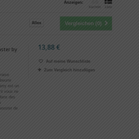
Anzeigen:
Kacheln
Liste
Alles
Vergleichen (
0
)
13,88 €
ster by
Auf meine Wunschliste
Zum Vergleich hinzufügen
raise
 beurre
erry est un
ont vous ne
dans des
G
ooster de