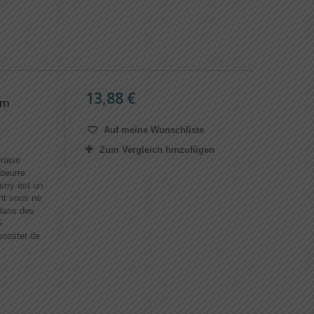
13,88 €
am
Auf meine Wunschliste
Zum Vergleich hinzufügen
raise
 beurre
erry est un
ont vous ne
dans des
G
ooster de