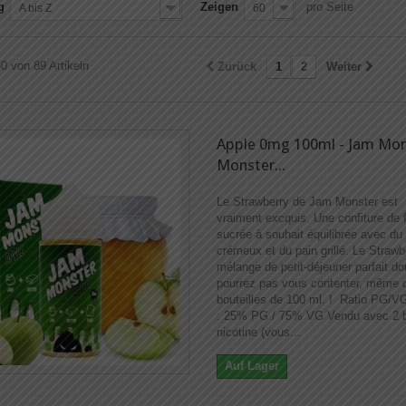
g
Zeigen
pro Seite
A bis Z
60
60 von 89 Artikeln
Zurück
1
2
Weiter
Apple 0mg 100ml - Jam Mon
Monster...
Le Strawberry de Jam Monster est
vraiment excquis. Une confiture de f
sucrée à souhait équilibrée avec du
crémeux et du pain grillé. Le Strawb
mélange de petit-déjeuner parfait d
pourrez pas vous contenter, même 
bouteilles de 100 ml. ! Ratio PG/V
: 25% PG / 75% VG Vendu avec 2 b
nicotine (vous...
Auf Lager