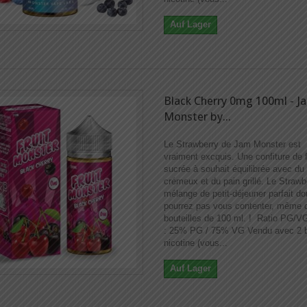
Auf Lager
Black Cherry 0mg 100ml - J
Monster by...
Le Strawberry de Jam Monster est
vraiment excquis. Une confiture de f
sucrée à souhait équilibrée avec du
crémeux et du pain grillé. Le Strawb
mélange de petit-déjeuner parfait d
pourrez pas vous contenter, même 
bouteilles de 100 ml. ! Ratio PG/V
: 25% PG / 75% VG Vendu avec 2 b
nicotine (vous...
Auf Lager