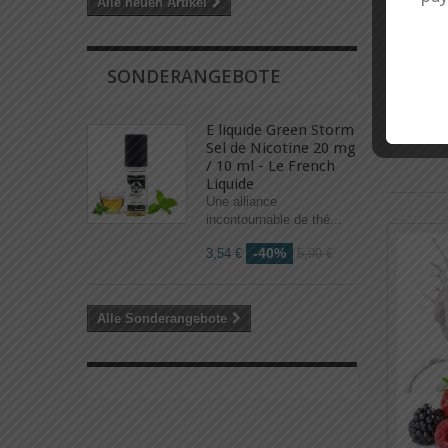
Alle neuen Artikel
SONDERANGEBOTE
E liquide Green Storm
Sel de Nicotine 20 mg
/ 10 ml - Le French
Liquide
Une alliance
incontournable de thé...
-40%
3,54 €
5,90 €
Alle Sonderangebote