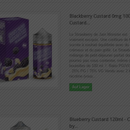
Blackberry Custard 0mg 100
Custard...
Le Strawberry de Jam Monster est
vraiment excquis. Une confiture de f
sucrée à souhait équilibrée avec du
crémeux et du pain grillé. Le Strawb
mélange de petit-déjeuner parfait d
pourrez pas vous contenter, même 
bouteilles de 100 ml. ! Ratio PG/V
: 25% PG / 75% VG Vendu avec 2 b
nicotine (vous...
Auf Lager
Blueberry Custard 120ml - 
by...