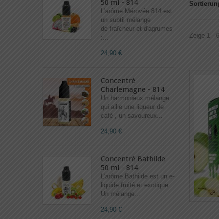
50 ml - 814
Sortierun
L'arôme Mérovée 814 est
un subtil mélange
de fraîcheur et d'agrumes
Zeige 1 - 
:...
24,90 €
Concentré
Charlemagne - 814
Un harmonieux mélange
qui allie une liqueur de
café , un savoureux...
24,90 €
Concentré Bathilde
50 ml - 814
L'arôme Bathilde est un e-
liquide fruité et exotique.
Un mélange...
24,90 €