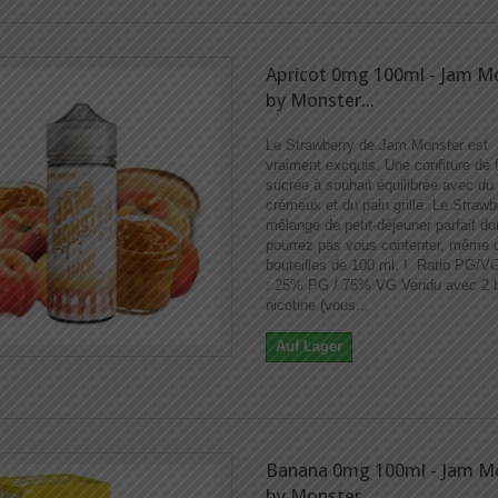
Apricot 0mg 100ml - Jam M
by Monster...
Le Strawberry de Jam Monster est
vraiment excquis. Une confiture de f
sucrée à souhait équilibrée avec du
crémeux et du pain grillé. Le Strawb
mélange de petit-déjeuner parfait d
pourrez pas vous contenter, même 
bouteilles de 100 ml. ! Ratio PG/V
: 25% PG / 75% VG Vendu avec 2 b
nicotine (vous...
Auf Lager
Banana 0mg 100ml - Jam M
by Monster...