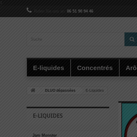
1
Rufen Sie uns an:
06 51 90 94 46
E-liquides
Concentrés
Ar
DLUO dépassées
E-Liquides
E-LIQUIDES
Jam Monster