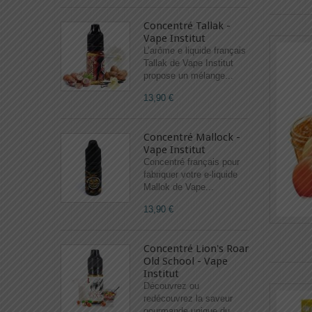
Concentré Tallak -
Vape Institut
L’arôme e liquide français
Tallak de Vape Institut
propose un mélange...
13,90 €
Concentré Mallock -
Vape Institut
Concentré français pour
fabriquer votre e-liquide
Mallok de Vape...
13,90 €
Concentré Lion's Roar
Old School - Vape
Institut
Découvrez ou
redécouvrez la saveur
gourmande unique du