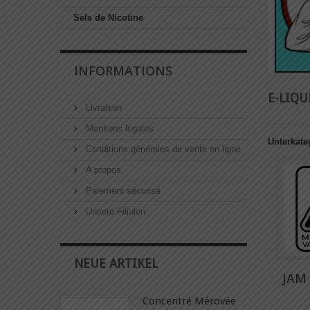
Sels de Nicotine
INFORMATIONS
E-LIQ
Livraison
Mentions légales
Unterkate
Conditions générales de vente en ligne
A propos
Paiement sécurisé
Unsere Filialen
NEUE ARTIKEL
JAM
Concentré Mérovée