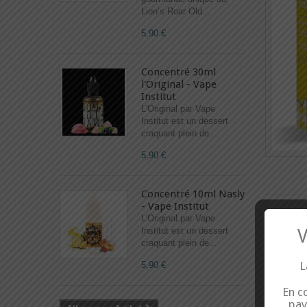
Lion’s Roar Old...
5,90 €
Concentré 30ml
l'Original - Vape
Institut
L'Original par Vape
Institut est un dessert
craquant plein de...
5,90 €
Concentré 10ml Nasly
- Vape Institut
L'Original par Vape
Institut est un dessert
V
craquant plein de...
L
5,90 €
En co
pay