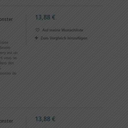
13,88 €
onster
Auf meine Wunschliste
Zum Vergleich hinzufügen
raise
 beurre
erry est un
ont vous ne
dans des
G
ooster de
13,88 €
onster