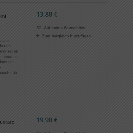
13,88 €
ml -
Auf meine Wunschliste
Zum Vergleich hinzufügen
raise
 beurre
erry est un
ont vous ne
dans des
G
ooster de
19,90 €
Custard