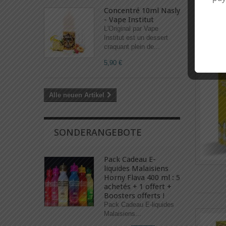
Concentré 10ml Nasly
- Vape Institut
L'Original par Vape
Institut est un dessert
craquant plein de...
5,90 €
Alle neuen Artikel
SONDERANGEBOTE
Pack Cadeau E-
liquides Malaisiens
Horny Flava 400 ml : 5
achetés + 1 offert +
Boosters offerts !
Pack Cadeau E-liquides
Malaisiens...