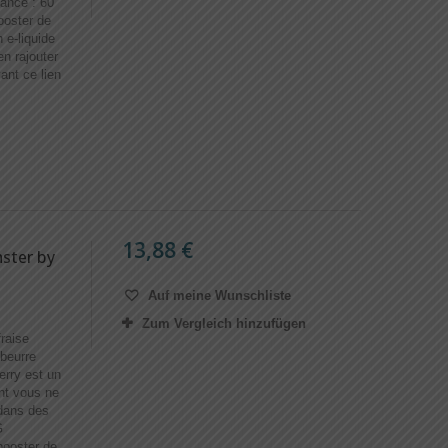
ance : 60
ooster de
 e-liquide
n rajouter
ant ce lien
13,88 €
ster by
Auf meine Wunschliste
Zum Vergleich hinzufügen
raise
 beurre
erry est un
ont vous ne
dans des
G
ooster de