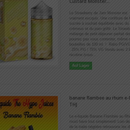
Custard Monster...
Le Strawberry de Jam Monster est
vraiment excquis. Une confiture de f
sucrée à souhait équilibrée avec du
crémeux et du pain grillé. Le Strawb
mélange de petit-déjeuner parfait d
pourrez pas vous contenter, même 
bouteilles de 100 ml. ! Ratio PG/V
: 25% PG / 75% VG Vendu avec 2 b
nicotine (vous...
Auf Lager
banane flambee au rhum e-l
THJ
Le e-liquide Banane Flambée au Rh
must have tout simplement! Loin de
de la traite négrière retrouvons les d