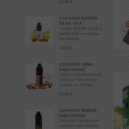
24,90 €
Concentré Bathilde
50 ml - 814
L'arôme Bathilde est un e-
liquide fruité et exotique.
Un mélange...
24,90 €
Concentré Tallak -
Vape Institut
L’arôme e liquide français
Tallak de Vape Institut
propose un mélange...
13,90 €
Concentré Mallock -
Vape Institut
Concentré français pour
fabriquer votre e-liquide