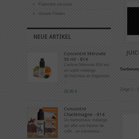
Paiement sécurisé
Unsere Filialen
NEUE ARTIKEL
JUIC
Concentré Mérovée
50 ml - 814
L'arôme Mérovée 814 est
Sortierun
un subtil mélange
de fraîcheur et d'agrumes
:...
Zeige 1 - 
24,90 €
Concentré
Charlemagne - 814
Un harmonieux mélange
qui allie une liqueur de
café , un savoureux...