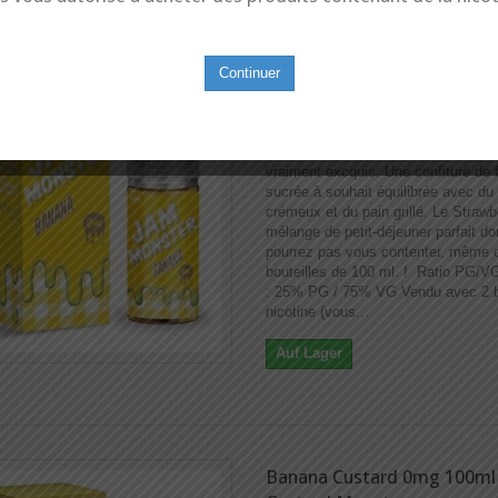
Continuer
Banana 0mg 100ml - Jam M
by Monster...
Le Strawberry de Jam Monster est
vraiment excquis. Une confiture de f
sucrée à souhait équilibrée avec du
crémeux et du pain grillé. Le Strawb
mélange de petit-déjeuner parfait d
pourrez pas vous contenter, même 
bouteilles de 100 ml. ! Ratio PG/V
: 25% PG / 75% VG Vendu avec 2 b
nicotine (vous...
Auf Lager
Banana Custard 0mg 100ml 