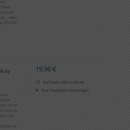
es!
ntinent
retrouvez
ane... dans
atio PG/VG
19,90 €
lk by
Auf meine Wunschliste
Zum Vergleich hinzufügen
raise
 beurre
erry est un
ont vous ne
dans des
G
ooster de