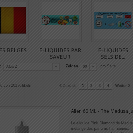
ES BELGES
E-LIQUIDES PAR
E-LIQUIDES
SAVEUR
SELS DE...
g
Zeigen
pro Seite
A bis Z
60
60 von 201 Artikeln
Zurück
1
2
3
4
Weiter
Alien 60 ML - The Medusa Ju
Le eliquide Pink Diamond de Medus
mélange des parfums harmonieux : 