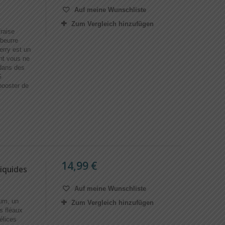
Auf meine Wunschliste
Zum Vergleich hinzufügen
raise
 beurre
erry est un
ont vous ne
dans des
G
ooster de
14,99 €
iquides
Auf meine Wunschliste
um, un
Zum Vergleich hinzufügen
s fléaux
élices