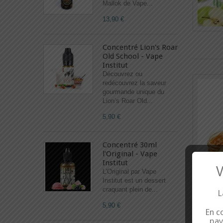
Mallok de Vape...
13,90 €
Concentré Lion's Roar
Old School - Vape
Institut
Découvrez ou
redécouvrez la saveur
gourmande unique du
Lion’s Roar Old...
5,90 €
Concentré 30ml
l'Original - Vape
Institut
V
L'Original par Vape
Institut est un dessert
craquant plein de...
L
5,90 €
En co
pay