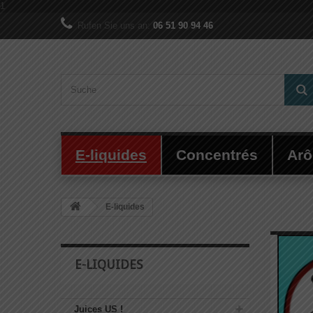
1
Rufen Sie uns an:
06 51 90 94 46
E-liquides
Concentrés
Ar
E-liquides
E-LIQUIDES
Juices US !