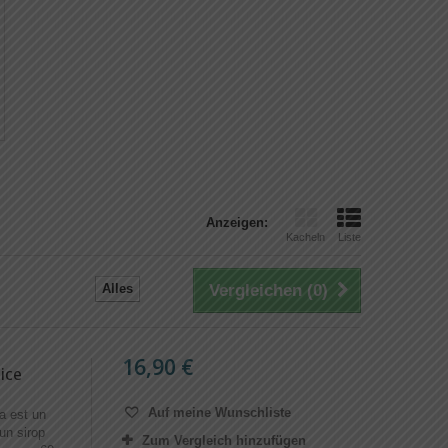
Anzeigen:
Kacheln
Liste
Alles
Vergleichen (
0
)
16,90 €
ice
Auf meine Wunschliste
a est un
un sirop
Zum Vergleich hinzufügen