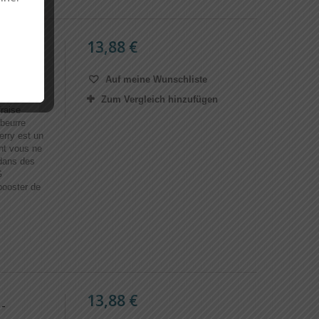
13,88 €
onster
Auf meine Wunschliste
Zum Vergleich hinzufügen
raise
 beurre
erry est un
ont vous ne
dans des
G
ooster de
13,88 €
-