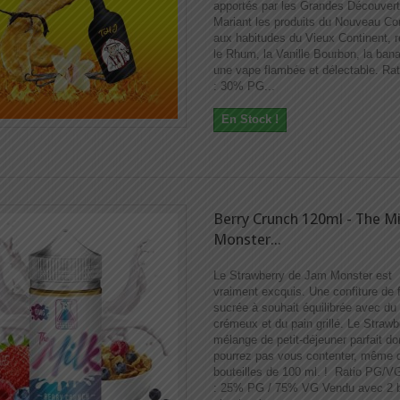
apportés par les Grandes Découvert
Mariant les produits du Nouveau Co
aux habitudes du Vieux Continent, 
le Rhum, la Vanille Bourbon, la ban
une vape flambée et délectable. R
: 30% PG...
En Stock !
Berry Crunch 120ml - The Mi
Monster...
Le Strawberry de Jam Monster est
vraiment excquis. Une confiture de f
sucrée à souhait équilibrée avec du
crémeux et du pain grillé. Le Strawb
mélange de petit-déjeuner parfait d
pourrez pas vous contenter, même 
bouteilles de 100 ml. ! Ratio PG/V
: 25% PG / 75% VG Vendu avec 2 b