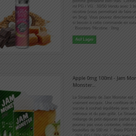
pomme grenadine bien frais. Conten
ml PG / VG : 50/50 Vendu avec 1 b
nicotine (vous permettant de faire un
en 3mg). Vous pouvez directement e
si besoin à cette commande en suiv
: Boosters !​​ Nicotine : 0mg
Auf Lager
Apple 0mg 100ml - Jam Mon
Monster...
Le Strawberry de Jam Monster est
vraiment excquis. Une confiture de f
sucrée à souhait équilibrée avec du
crémeux et du pain grillé. Le Strawb
mélange de petit-déjeuner parfait d
pourrez pas vous contenter, même 
bouteilles de 100 ml. ! Ratio PG/V
: 25% PG / 75% VG Vendu avec 2 b