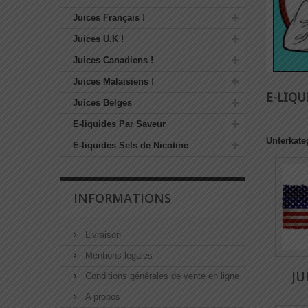
Juices Français !
Juices U.K !
Juices Canadiens !
Juices Malaisiens !
E-LIQ
Juices Belges
E-liquides Par Saveur
Unterkate
E-liquides Sels de Nicotine
INFORMATIONS
Livraison
Mentions légales
JU
Conditions générales de vente en ligne
A propos