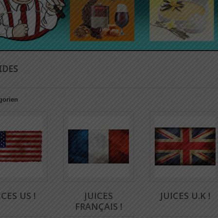
UIDES
gorien
ICES US !
JUICES
JUICES U.K !
FRANÇAIS !