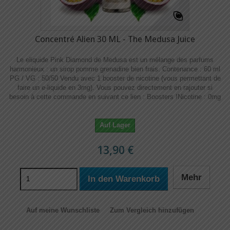
Concentré Alien 30 ML - The Medusa Juice
Le eliquide Pink Diamond de Medusa est un mélange des parfums
harmonieux : un sirop pomme grenadine bien frais. Contenance : 60 ml
PG / VG : 50/50 Vendu avec 1 booster de nicotine (vous permettant de
faire un e-liquide en 3mg). Vous pouvez directement en rajouter si
besoin à cette commande en suivant ce lien : Boosters !​​ Nicotine : 0mg
Auf Lager
13,90 €
Mehr
In den Warenkorb
Auf meine Wunschliste
Zum Vergleich hinzufügen