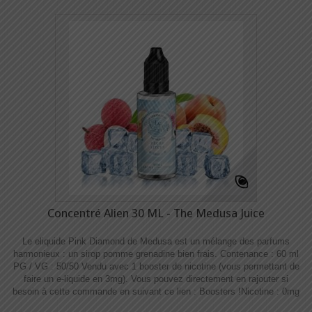
Concentré Alien 30 ML - The Medusa Juice
Le eliquide Pink Diamond de Medusa est un mélange des parfums
harmonieux : un sirop pomme grenadine bien frais. Contenance : 60 ml
PG / VG : 50/50 Vendu avec 1 booster de nicotine (vous permettant de
faire un e-liquide en 3mg). Vous pouvez directement en rajouter si
besoin à cette commande en suivant ce lien : Boosters !​​ Nicotine : 0mg