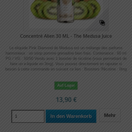
Concentré Alien 30 ML - The Medusa Juice
Le eliquide Pink Diamond de Medusa est un mélange des parfums
harmonieux : un sirop pomme grenadine bien frais. Contenance : 60 ml
PG / VG : 50/50 Vendu avec 1 booster de nicotine (vous permettant de
faire un e-liquide en 3mg). Vous pouvez directement en rajouter si
besoin à cette commande en suivant ce lien : Boosters !​​ Nicotine : 0mg
Auf Lager
13,90 €
Mehr
In den Warenkorb