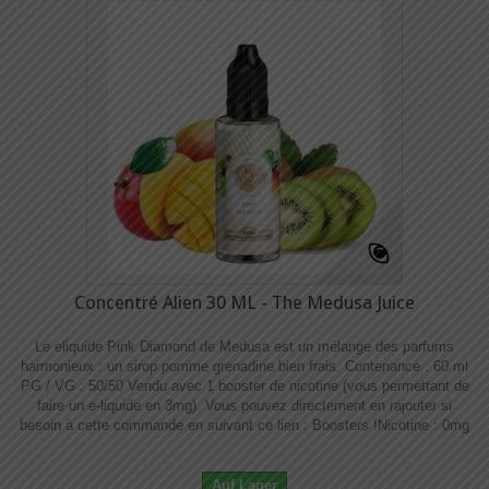
Concentré Alien 30 ML - The Medusa Juice
Le eliquide Pink Diamond de Medusa est un mélange des parfums
harmonieux : un sirop pomme grenadine bien frais. Contenance : 60 ml
PG / VG : 50/50 Vendu avec 1 booster de nicotine (vous permettant de
faire un e-liquide en 3mg). Vous pouvez directement en rajouter si
besoin à cette commande en suivant ce lien : Boosters !​​ Nicotine : 0mg
Auf Lager