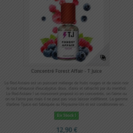
Concentré Forest Affair - T Juice
Le Red Astaire est un puissant mélange de fruits rouges et de raisin noir
le tout réhaussé d'eucalyptus doux, d'anis et rafraichit par du menthol.
Le Red Astaire ! un monument proposé ici en concentrés, on l'aime ou
on ne l'aime pas mais il ne peut pas vous laisser indifférent. La gamme
d'arôme Tjuice est fabriquée au Royaume-Uni et est conditionnée en...
En Stock !
12,90 €