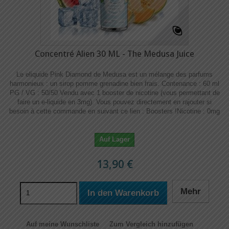
Concentré Alien 30 ML - The Medusa Juice
Le eliquide Pink Diamond de Medusa est un mélange des parfums
harmonieux : un sirop pomme grenadine bien frais. Contenance : 60 ml
PG / VG : 50/50 Vendu avec 1 booster de nicotine (vous permettant de
faire un e-liquide en 3mg). Vous pouvez directement en rajouter si
besoin à cette commande en suivant ce lien : Boosters !​​ Nicotine : 0mg
Auf Lager
13,90 €
Mehr
In den Warenkorb
Auf meine Wunschliste
Zum Vergleich hinzufügen