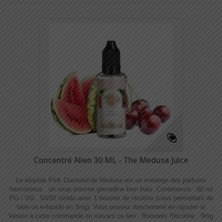
Concentré Alien 30 ML - The Medusa Juice
Le eliquide Pink Diamond de Medusa est un mélange des parfums
harmonieux : un sirop pomme grenadine bien frais. Contenance : 60 ml
PG / VG : 50/50 Vendu avec 1 booster de nicotine (vous permettant de
faire un e-liquide en 3mg). Vous pouvez directement en rajouter si
besoin à cette commande en suivant ce lien : Boosters !​​ Nicotine : 0mg