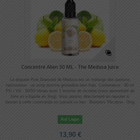
Concentré Alien 30 ML - The Medusa Juice
Le eliquide Pink Diamond de Medusa est un mélange des parfums
harmonieux : un sirop pomme grenadine bien frais. Contenance : 60 ml
PG / VG : 50/50 Vendu avec 1 booster de nicotine (vous permettant de
faire un e-liquide en 3mg). Vous pouvez directement en rajouter si
besoin à cette commande en suivant ce lien : Boosters !​​ Nicotine : 0mg
Auf Lager
13,90 €