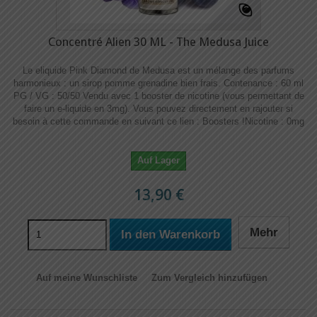
Concentré Alien 30 ML - The Medusa Juice
Le eliquide Pink Diamond de Medusa est un mélange des parfums
harmonieux : un sirop pomme grenadine bien frais. Contenance : 60 ml
PG / VG : 50/50 Vendu avec 1 booster de nicotine (vous permettant de
faire un e-liquide en 3mg). Vous pouvez directement en rajouter si
besoin à cette commande en suivant ce lien : Boosters !​​ Nicotine : 0mg
Auf Lager
13,90 €
Mehr
In den Warenkorb
Auf meine Wunschliste
Zum Vergleich hinzufügen