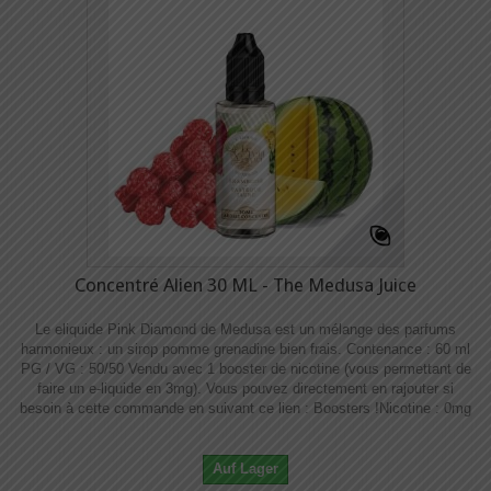
Concentré Alien 30 ML - The Medusa Juice
Le eliquide Pink Diamond de Medusa est un mélange des parfums
harmonieux : un sirop pomme grenadine bien frais. Contenance : 60 ml
PG / VG : 50/50 Vendu avec 1 booster de nicotine (vous permettant de
faire un e-liquide en 3mg). Vous pouvez directement en rajouter si
besoin à cette commande en suivant ce lien : Boosters !​​ Nicotine : 0mg
Auf Lager