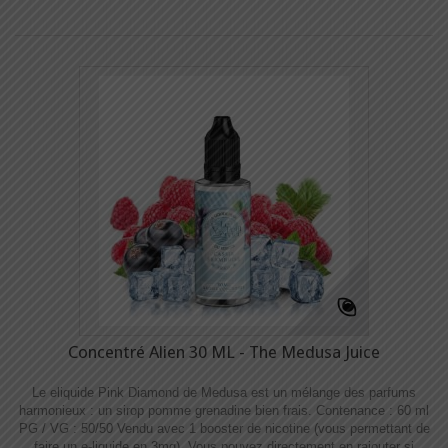
Concentré Alien 30 ML - The Medusa Juice
Le eliquide Pink Diamond de Medusa est un mélange des parfums
harmonieux : un sirop pomme grenadine bien frais. Contenance : 60 ml
PG / VG : 50/50 Vendu avec 1 booster de nicotine (vous permettant de
faire un e-liquide en 3mg). Vous pouvez directement en rajouter si