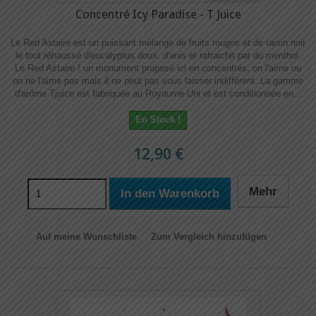
Concentré Icy Paradise - T Juice
Le Red Astaire est un puissant mélange de fruits rouges et de raisin noir
le tout réhaussé d'eucalyptus doux, d'anis et rafraichit par du menthol.
Le Red Astaire ! un monument proposé ici en concentrés, on l'aime ou
on ne l'aime pas mais il ne peut pas vous laisser indifférent. La gamme
d'arôme Tjuice est fabriquée au Royaume-Uni et est conditionnée en...
En Stock !
12,90 €
Mehr
In den Warenkorb
Auf meine Wunschliste
Zum Vergleich hinzufügen