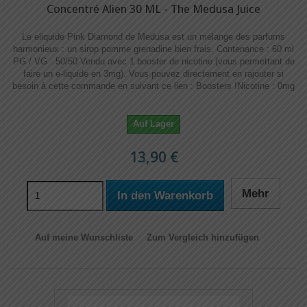
Concentré Alien 30 ML - The Medusa Juice
Le eliquide Pink Diamond de Medusa est un mélange des parfums
harmonieux : un sirop pomme grenadine bien frais. Contenance : 60 ml
PG / VG : 50/50 Vendu avec 1 booster de nicotine (vous permettant de
faire un e-liquide en 3mg). Vous pouvez directement en rajouter si
besoin à cette commande en suivant ce lien : Boosters !​​ Nicotine : 0mg
Auf Lager
13,90 €
Mehr
In den Warenkorb
Auf meine Wunschliste
Zum Vergleich hinzufügen