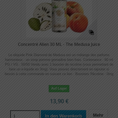
Concentré Alien 30 ML - The Medusa Juice
Le eliquide Pink Diamond de Medusa est un mélange des parfums
harmonieux : un sirop pomme grenadine bien frais. Contenance : 60 ml
PG / VG : 50/50 Vendu avec 1 booster de nicotine (vous permettant de
faire un e-liquide en 3mg). Vous pouvez directement en rajouter si
besoin à cette commande en suivant ce lien : Boosters !​​ Nicotine : 0mg
Auf Lager
13,90 €
Mehr
In den Warenkorb