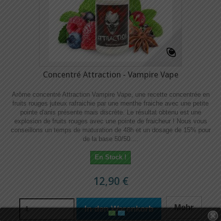
Concentré Attraction - Vampire Vape
Arôme concentré Attraction Vampire Vape, une recette concentrée en
fruits rouges juteux rafraichie par une menthe fraiche avec une petite
pointe d'anis présente mais discrète. Le résultat obtenu est une
explosion de fruits rouges avec une pointe de fraicheur ! Nous vous
conseillons un temps de maturation de 48h et un dosage de 15% pour
de la base 50/50....
En Stock !
12,90 €
Mehr
In den Warenkorb