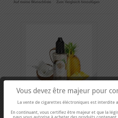
Auf meine Wunschliste
Zum Vergleich hinzufügen
Vous devez être majeur pour co
Concentré Alien 30 ML - The Medusa Juice
La vente de cigarettes éléctroniques est interdite 
Le eliquide Pink Diamond de Medusa est un mélange des parfums
En continuant, vous certifiez être majeur et que la légi
harmonieux : un sirop pomme grenadine bien frais. Contenance : 60 ml
pays vous autorise à acheter des produits contenant d
PG / VG : 50/50 Vendu avec 1 booster de nicotine (vous permettant de