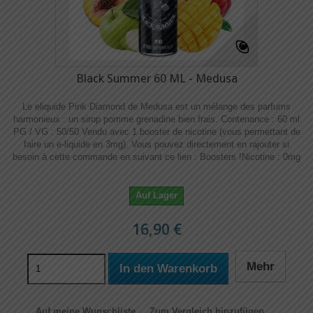
Black Summer 60 ML - Medusa
Le eliquide Pink Diamond de Medusa est un mélange des parfums
harmonieux : un sirop pomme grenadine bien frais. Contenance : 60 ml
PG / VG : 50/50 Vendu avec 1 booster de nicotine (vous permettant de
faire un e-liquide en 3mg). Vous pouvez directement en rajouter si
besoin à cette commande en suivant ce lien : Boosters !​​ Nicotine : 0mg
Auf Lager
16,90 €
Mehr
In den Warenkorb
Auf meine Wunschliste
Zum Vergleich hinzufügen