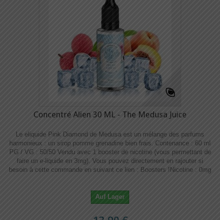
Concentré Alien 30 ML - The Medusa Juice
Le eliquide Pink Diamond de Medusa est un mélange des parfums
harmonieux : un sirop pomme grenadine bien frais. Contenance : 60 ml
PG / VG : 50/50 Vendu avec 1 booster de nicotine (vous permettant de
faire un e-liquide en 3mg). Vous pouvez directement en rajouter si
besoin à cette commande en suivant ce lien : Boosters !​​ Nicotine : 0mg
Auf Lager