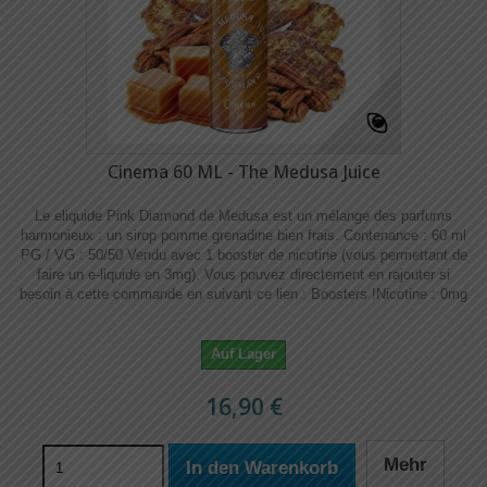
Cinema 60 ML - The Medusa Juice
Le eliquide Pink Diamond de Medusa est un mélange des parfums
harmonieux : un sirop pomme grenadine bien frais. Contenance : 60 ml
PG / VG : 50/50 Vendu avec 1 booster de nicotine (vous permettant de
faire un e-liquide en 3mg). Vous pouvez directement en rajouter si
besoin à cette commande en suivant ce lien : Boosters !​​ Nicotine : 0mg
Auf Lager
16,90 €
Mehr
In den Warenkorb