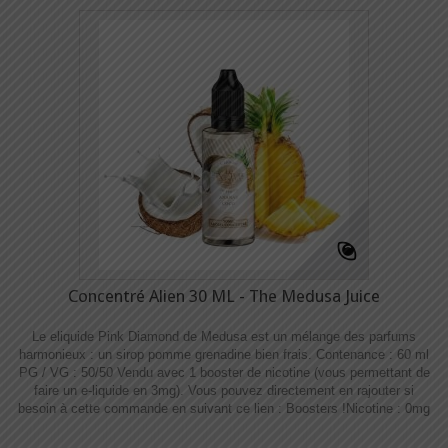
Concentré Alien 30 ML - The Medusa Juice
Le eliquide Pink Diamond de Medusa est un mélange des parfums
harmonieux : un sirop pomme grenadine bien frais. Contenance : 60 ml
PG / VG : 50/50 Vendu avec 1 booster de nicotine (vous permettant de
faire un e-liquide en 3mg). Vous pouvez directement en rajouter si
besoin à cette commande en suivant ce lien : Boosters !​​ Nicotine : 0mg