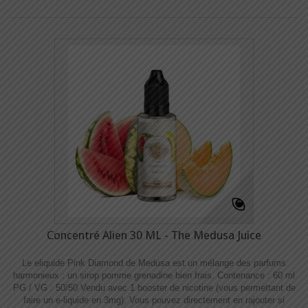
Concentré Alien 30 ML - The Medusa Juice
Le eliquide Pink Diamond de Medusa est un mélange des parfums
harmonieux : un sirop pomme grenadine bien frais. Contenance : 60 ml
PG / VG : 50/50 Vendu avec 1 booster de nicotine (vous permettant de
faire un e-liquide en 3mg). Vous pouvez directement en rajouter si