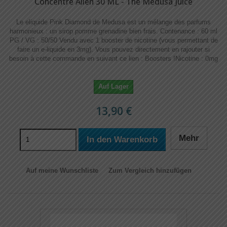
Concentré Alien 30 ML - The Medusa Juice
Le eliquide Pink Diamond de Medusa est un mélange des parfums
harmonieux : un sirop pomme grenadine bien frais. Contenance : 60 ml
PG / VG : 50/50 Vendu avec 1 booster de nicotine (vous permettant de
faire un e-liquide en 3mg). Vous pouvez directement en rajouter si
besoin à cette commande en suivant ce lien : Boosters !​​ Nicotine : 0mg
Auf Lager
13,90 €
Mehr
In den Warenkorb
Auf meine Wunschliste
Zum Vergleich hinzufügen