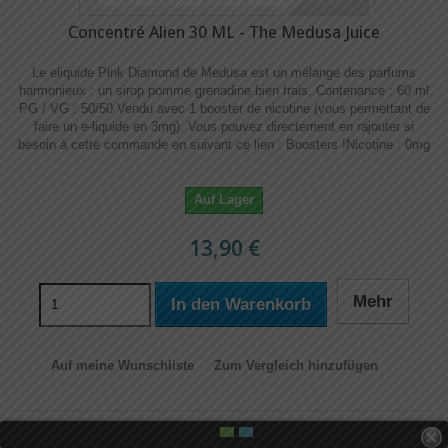
Concentré Alien 30 ML - The Medusa Juice
Le eliquide Pink Diamond de Medusa est un mélange des parfums
harmonieux : un sirop pomme grenadine bien frais. Contenance : 60 ml
PG / VG : 50/50 Vendu avec 1 booster de nicotine (vous permettant de
faire un e-liquide en 3mg). Vous pouvez directement en rajouter si
besoin à cette commande en suivant ce lien : Boosters !​​ Nicotine : 0mg
Auf Lager
13,90 €
Mehr
In den Warenkorb
Auf meine Wunschliste
Zum Vergleich hinzufügen