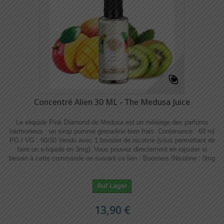
Concentré Alien 30 ML - The Medusa Juice
Le eliquide Pink Diamond de Medusa est un mélange des parfums
harmonieux : un sirop pomme grenadine bien frais. Contenance : 60 ml
PG / VG : 50/50 Vendu avec 1 booster de nicotine (vous permettant de
faire un e-liquide en 3mg). Vous pouvez directement en rajouter si
besoin à cette commande en suivant ce lien : Boosters !​​ Nicotine : 0mg
Auf Lager
13,90 €