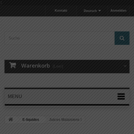
1
Kontakt
Anmelden
Deutsch
Warenkorb
(Leer)
MENU
E-liquides
Juices Malaisiens !