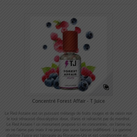
Concentré Forest Affair - T Juice
Le Red Astaire est un puissant mélange de fruits rouges et de raisin noir
le tout réhaussé d'eucalyptus doux, d'anis et rafraichit par du menthol.
Le Red Astaire ! un monument proposé ici en concentrés, on l'aime ou
on ne l'aime pas mais il ne peut pas vous laisser indifférent. La gamme
d'arôme Tjuice est fabriquée au Royaume-Uni et est conditionnée en...