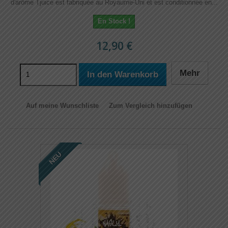
d'arôme Tjuice est fabriquée au Royaume-Uni et est conditionnée en...
En Stock !
12,90 €
Mehr
In den Warenkorb
Auf meine Wunschliste
Zum Vergleich hinzufügen
NEU