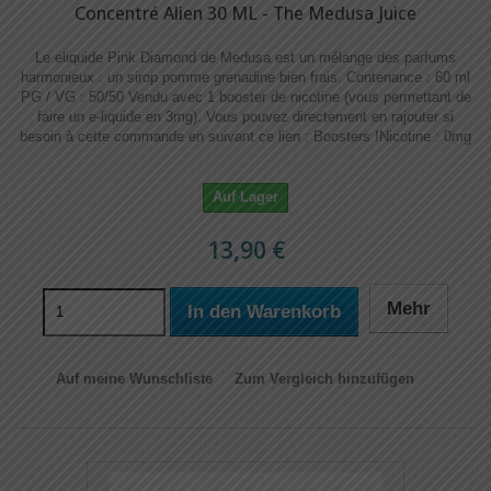
Concentré Alien 30 ML - The Medusa Juice
Le eliquide Pink Diamond de Medusa est un mélange des parfums
harmonieux : un sirop pomme grenadine bien frais. Contenance : 60 ml
PG / VG : 50/50 Vendu avec 1 booster de nicotine (vous permettant de
faire un e-liquide en 3mg). Vous pouvez directement en rajouter si
besoin à cette commande en suivant ce lien : Boosters !​​ Nicotine : 0mg
Auf Lager
13,90 €
Mehr
In den Warenkorb
Auf meine Wunschliste
Zum Vergleich hinzufügen