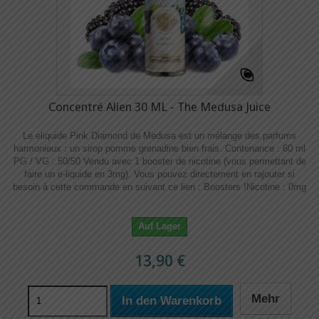
Concentré Alien 30 ML - The Medusa Juice
Le eliquide Pink Diamond de Medusa est un mélange des parfums
harmonieux : un sirop pomme grenadine bien frais. Contenance : 60 ml
PG / VG : 50/50 Vendu avec 1 booster de nicotine (vous permettant de
faire un e-liquide en 3mg). Vous pouvez directement en rajouter si
besoin à cette commande en suivant ce lien : Boosters !​​ Nicotine : 0mg
Auf Lager
13,90 €
Mehr
In den Warenkorb