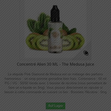
Concentré Alien 30 ML - The Medusa Juice
Le eliquide Pink Diamond de Medusa est un mélange des parfums
harmonieux : un sirop pomme grenadine bien frais. Contenance : 60 ml
PG / VG : 50/50 Vendu avec 1 booster de nicotine (vous permettant de
faire un e-liquide en 3mg). Vous pouvez directement en rajouter si
besoin à cette commande en suivant ce lien : Boosters !​​ Nicotine : 0mg
Auf Lager