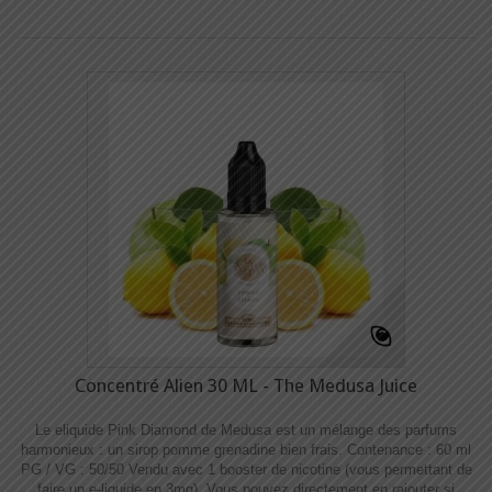
Concentré Alien 30 ML - The Medusa Juice
Le eliquide Pink Diamond de Medusa est un mélange des parfums
harmonieux : un sirop pomme grenadine bien frais. Contenance : 60 ml
PG / VG : 50/50 Vendu avec 1 booster de nicotine (vous permettant de
faire un e-liquide en 3mg). Vous pouvez directement en rajouter si