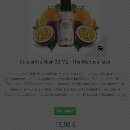
Concentré Alien 30 ML - The Medusa Juice
Le eliquide Pink Diamond de Medusa est un mélange des parfums
harmonieux : un sirop pomme grenadine bien frais. Contenance : 60 ml
PG / VG : 50/50 Vendu avec 1 booster de nicotine (vous permettant de
faire un e-liquide en 3mg). Vous pouvez directement en rajouter si
besoin à cette commande en suivant ce lien : Boosters !​​ Nicotine : 0mg
Auf Lager
13,90 €