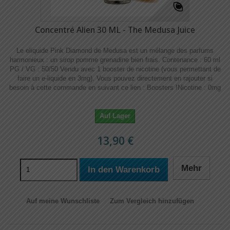
Concentré Alien 30 ML - The Medusa Juice
Le eliquide Pink Diamond de Medusa est un mélange des parfums
harmonieux : un sirop pomme grenadine bien frais. Contenance : 60 ml
PG / VG : 50/50 Vendu avec 1 booster de nicotine (vous permettant de
faire un e-liquide en 3mg). Vous pouvez directement en rajouter si
besoin à cette commande en suivant ce lien : Boosters !​​ Nicotine : 0mg
Auf Lager
13,90 €
Mehr
In den Warenkorb
Auf meine Wunschliste
Zum Vergleich hinzufügen