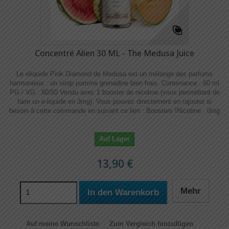
Concentré Alien 30 ML - The Medusa Juice
Le eliquide Pink Diamond de Medusa est un mélange des parfums
harmonieux : un sirop pomme grenadine bien frais. Contenance : 60 ml
PG / VG : 50/50 Vendu avec 1 booster de nicotine (vous permettant de
faire un e-liquide en 3mg). Vous pouvez directement en rajouter si
besoin à cette commande en suivant ce lien : Boosters !​​ Nicotine : 0mg
Auf Lager
13,90 €
Mehr
In den Warenkorb
Auf meine Wunschliste
Zum Vergleich hinzufügen