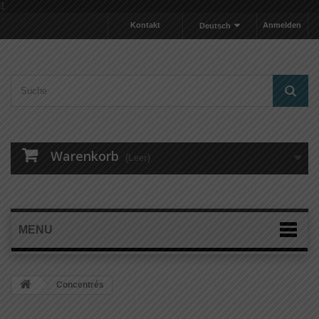
1
Kontakt
Anmelden
Deutsch
Warenkorb
(Leer)
MENU
Concentrés