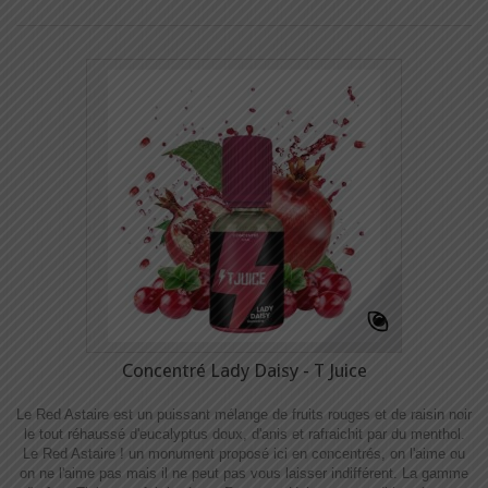
Concentré Lady Daisy - T Juice
Le Red Astaire est un puissant mélange de fruits rouges et de raisin noir
le tout réhaussé d'eucalyptus doux, d'anis et rafraichit par du menthol.
Le Red Astaire ! un monument proposé ici en concentrés, on l'aime ou
on ne l'aime pas mais il ne peut pas vous laisser indifférent. La gamme