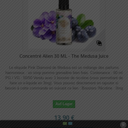
Concentré Alien 30 ML - The Medusa Juice
Le eliquide Pink Diamond de Medusa est un mélange des parfums
harmonieux : un sirop pomme grenadine bien frais. Contenance : 60 ml
PG / VG : 50/50 Vendu avec 1 booster de nicotine (vous permettant de
faire un e-liquide en 3mg). Vous pouvez directement en rajouter si
besoin à cette commande en suivant ce lien : Boosters !​​ Nicotine : 0mg
Auf Lager
13,90 €