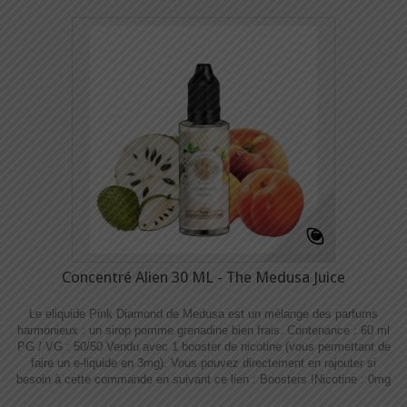
Concentré Alien 30 ML - The Medusa Juice
Le eliquide Pink Diamond de Medusa est un mélange des parfums
harmonieux : un sirop pomme grenadine bien frais. Contenance : 60 ml
PG / VG : 50/50 Vendu avec 1 booster de nicotine (vous permettant de
faire un e-liquide en 3mg). Vous pouvez directement en rajouter si
besoin à cette commande en suivant ce lien : Boosters !​​ Nicotine : 0mg