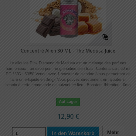
Concentré Alien 30 ML - The Medusa Juice
Le eliquide Pink Diamond de Medusa est un mélange des parfums
harmonieux : un sirop pomme grenadine bien frais. Contenance : 60 ml
PG / VG : 50/50 Vendu avec 1 booster de nicotine (vous permettant de
faire un e-liquide en 3mg). Vous pouvez directement en rajouter si
besoin à cette commande en suivant ce lien : Boosters !​​ Nicotine : 0mg
Auf Lager
12,90 €
Mehr
In den Warenkorb