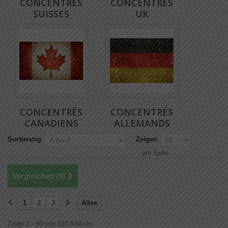
CONCENTRÉS
CONCENTRÉS
SUISSES
UK
CONCENTRÉS
CONCENTRÉS
CANADIENS
ALLEMANDS
Sortierung
Zeigen
pro Seite
Vergleichen (
0
)
1
2
3
Alles
Zeige 1 - 60 von 163 Artikeln