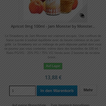
Apricot 0mg 100ml - Jam Monster by Monster...
Le Strawberry de Jam Monster est vraiment excquis. Une confiture de
fraise sucrée à souhait équilibrée avec du beurre crémeux et du pain
grillé. Le Strawberry est un mélange de petit-déjeuner parfait dont vous
ne pourrez pas vous contenter, même dans des bouteilles de 100 ml. !
Ratio PG/VG : 25% PG / 75% VG Vendu avec 2 booster de nicotine
(vous...
Auf Lager
13,88 €
Mehr
In den Warenkorb
Auf meine Wunschliste
Zum Vergleich hinzufügen