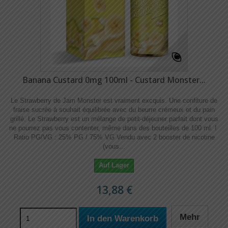
Banana Custard 0mg 100ml - Custard Monster...
Le Strawberry de Jam Monster est vraiment excquis. Une confiture de
fraise sucrée à souhait équilibrée avec du beurre crémeux et du pain
grillé. Le Strawberry est un mélange de petit-déjeuner parfait dont vous
ne pourrez pas vous contenter, même dans des bouteilles de 100 ml. !
Ratio PG/VG : 25% PG / 75% VG Vendu avec 2 booster de nicotine
(vous...
Auf Lager
13,88 €
Mehr
In den Warenkorb