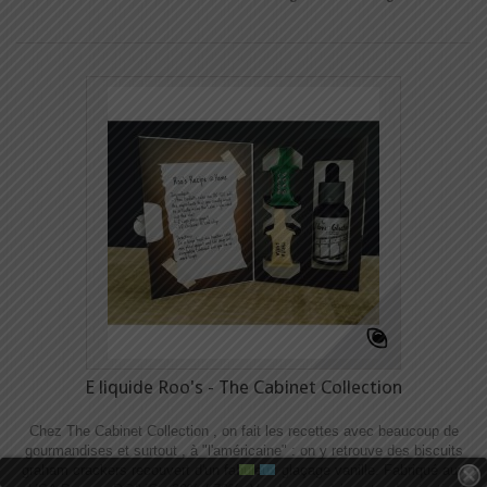
E liquide Roo's - The Cabinet Collection
Chez The Cabinet Collection , on fait les recettes avec beaucoup de
gourmandises et surtout , à "l'américaine" : on y retrouve des biscuits
graham crackers recouvert d'un fabuleux glaçage vanille. Fabriqué aux