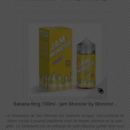
Banana 0mg 100ml - Jam Monster by Monster...
Le Strawberry de Jam Monster est vraiment excquis. Une confiture de
fraise sucrée à souhait équilibrée avec du beurre crémeux et du pain
grillé. Le Strawberry est un mélange de petit-déjeuner parfait dont vous