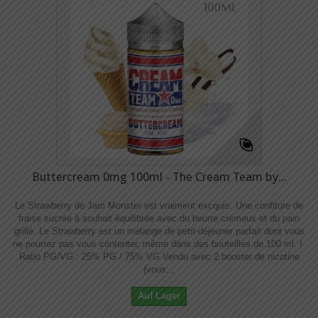
Buttercream 0mg 100ml - The Cream Team by...
Le Strawberry de Jam Monster est vraiment excquis. Une confiture de
fraise sucrée à souhait équilibrée avec du beurre crémeux et du pain
grillé. Le Strawberry est un mélange de petit-déjeuner parfait dont vous
ne pourrez pas vous contenter, même dans des bouteilles de 100 ml. !
Ratio PG/VG : 25% PG / 75% VG Vendu avec 2 booster de nicotine
(vous...
Auf Lager