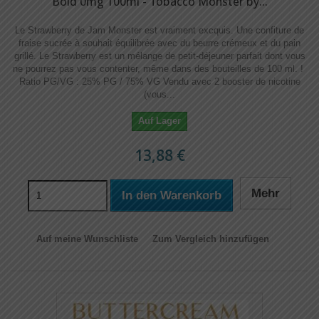
Bold 0mg 100ml - Tobacco Monster by...
Le Strawberry de Jam Monster est vraiment excquis. Une confiture de
fraise sucrée à souhait équilibrée avec du beurre crémeux et du pain
grillé. Le Strawberry est un mélange de petit-déjeuner parfait dont vous
ne pourrez pas vous contenter, même dans des bouteilles de 100 ml. !
Ratio PG/VG : 25% PG / 75% VG Vendu avec 2 booster de nicotine
(vous...
Auf Lager
13,88 €
Mehr
In den Warenkorb
Auf meine Wunschliste
Zum Vergleich hinzufügen