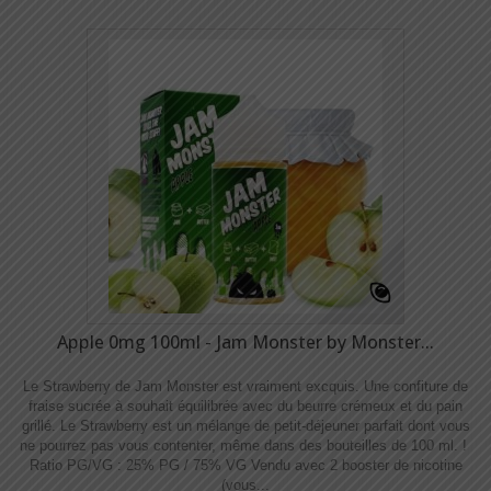
Apple 0mg 100ml - Jam Monster by Monster...
Le Strawberry de Jam Monster est vraiment excquis. Une confiture de
fraise sucrée à souhait équilibrée avec du beurre crémeux et du pain
grillé. Le Strawberry est un mélange de petit-déjeuner parfait dont vous
ne pourrez pas vous contenter, même dans des bouteilles de 100 ml. !
Ratio PG/VG : 25% PG / 75% VG Vendu avec 2 booster de nicotine
(vous...