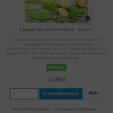
E liquide Key Lime Pie 100 ml - Nitro's...
Laissez vous surprendre par cette tarte au citron vert qui est
accompagnée d'un savoureux milk-shake à la
vanille! Exclusivité The Hype Juices :-) Fabriqué aux Etats-Unis ;
Dosage PG/VG : 30% / 70%. Vendu avec 2 booster de nicotine (vous
permettant de faire un e-liquide...
Auf Lager
24,99 €
Mehr
In den Warenkorb
Auf meine Wunschliste
Zum Vergleich hinzufügen