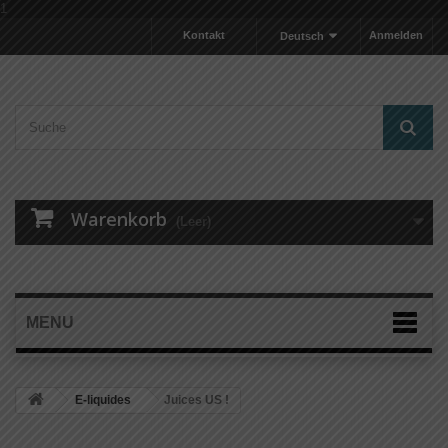
1
Kontakt
Anmelden
Deutsch
Warenkorb
(Leer)
MENU
E-liquides
Juices US !