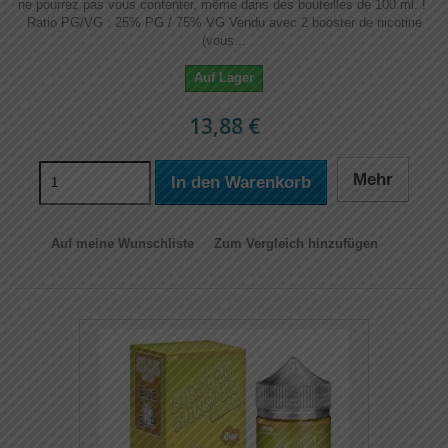
ne pourrez pas vous contenter, même dans des bouteilles de 100 ml. !
Ratio PG/VG : 25% PG / 75% VG Vendu avec 2 booster de nicotine
(vous...
Auf Lager
13,88 €
Mehr
In den Warenkorb
Auf meine Wunschliste
Zum Vergleich hinzufügen