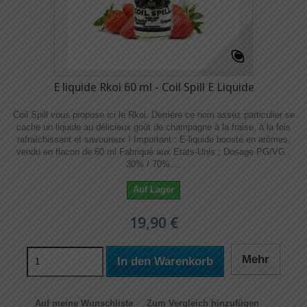
E liquide Rkoi 60 ml - Coil Spill E Liquide
Coil Spill vous propose ici le Rkoi. Derrière ce nom assez particulier se
cache un liquide au délicieux goût de champagne à la fraise, à la fois
rafraîchissant et savoureux ! Important : E-liquide boosté en arômes,
vendu en flacon de 60 ml Fabriqué aux Etats-Unis ; Dosage PG/VG :
30% / 70%....
Auf Lager
19,90 €
Mehr
In den Warenkorb
Auf meine Wunschliste
Zum Vergleich hinzufügen