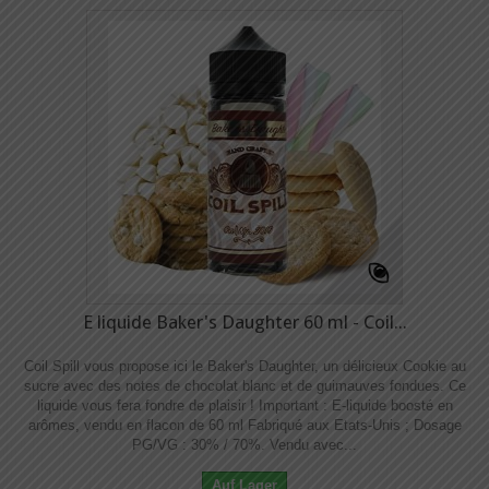
E liquide Baker's Daughter 60 ml - Coil...
Coil Spill vous propose ici le Baker's Daughter, un délicieux Cookie au
sucre avec des notes de chocolat blanc et de guimauves fondues. Ce
liquide vous fera fondre de plaisir ! Important : E-liquide boosté en
arômes, vendu en flacon de 60 ml Fabriqué aux Etats-Unis ; Dosage
PG/VG : 30% / 70%. Vendu avec...
Auf Lager