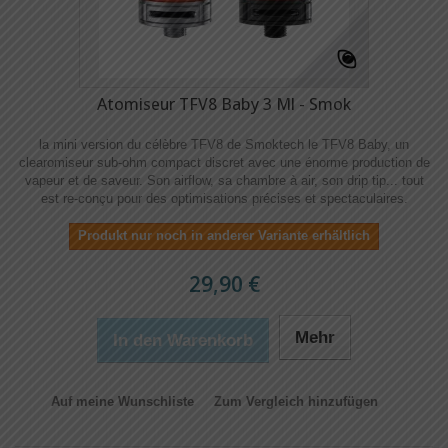
Atomiseur TFV8 Baby 3 Ml - Smok
la mini version du célèbre TFV8 de Smoktech le TFV8 Baby, un
clearomiseur sub-ohm compact discret avec une énorme production de
vapeur et de saveur. Son airflow, sa chambre à air, son drip tip... tout
est re-conçu pour des optimisations précises et spectaculaires.
Produkt nur noch in anderer Variante erhältlich
29,90 €
Mehr
In den Warenkorb
Auf meine Wunschliste
Zum Vergleich hinzufügen