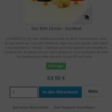
Dot RDA 24 mm - DotMod
Le DotRDA 24 De chez DotMod possède un deck révolutionaire, avec
un seul poste qui vous permettera d'y loger vos plus grands coils grâce
à son système à "clamps". Fabriqué pour vous garantir une excellente
conductivité, le plateau est en cuivre plaqué or, et un insulateur de peek
est présent pour votre sécurité. Un pin BF est inclut.
Auf Lager
64,90 €
Mehr
In den Warenkorb
Auf meine Wunschliste
Zum Vergleich hinzufügen