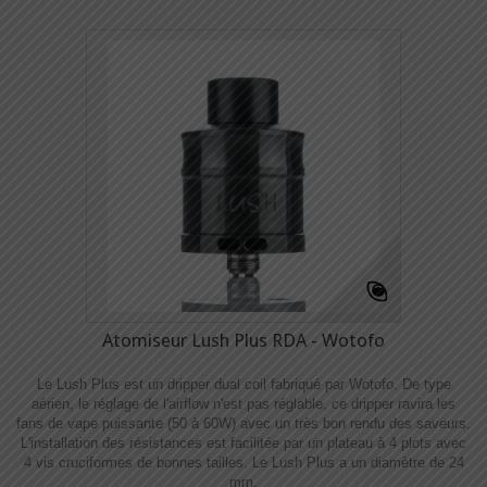
Atomiseur Lush Plus RDA - Wotofo
Le Lush Plus est un dripper dual coil fabriqué par Wotofo. De type
aérien, le réglage de l'airflow n'est pas réglable, ce dripper ravira les
fans de vape puissante (50 à 60W) avec un très bon rendu des saveurs.
L'installation des résistances est facilitée par un plateau à 4 plots avec
4 vis cruciformes de bonnes tailles. Le Lush Plus a un diamètre de 24
mm.