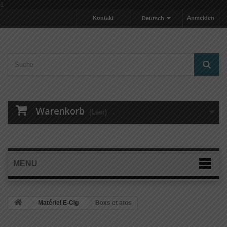
1
Kontakt
Anmelden
Deutsch
Warenkorb
(Leer)
MENU
Matériel E-Cig
Boxs et atos