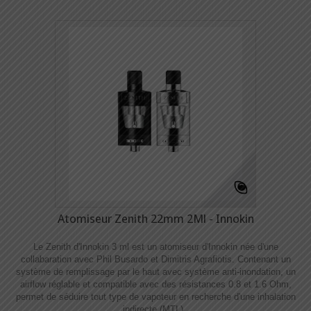
Atomiseur Zenith 22mm 2Ml - Innokin
Le Zenith d'Innokin 3 ml est un atomiseur d'Innokin née d'une
collabaration avec Phil Busardo et Dimitris Agrafiotis. Contenant un
système de remplissage par le haut avec système anti-inondation, un
airflow réglable et compatible avec des résistances 0.8 et 1.6 Ohm,
permet de séduire tout type de vapoteur en recherche d'une inhalation
indirecte (MTL).