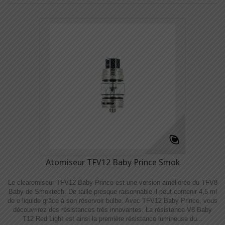
Atomiseur TFV12 Baby Prince Smok
Le clearomiseur TFV12 Baby Prince est une version améliorée du TFV8
Baby de Smoktech. De taille presque raisonnable il peut contenir 4,5 ml
de e liquide grâce à son réservoir bulbe. Avec TFV12 Baby Prince, vous
découvrirez des résistances très innovantes. La résistance V8 Baby
T12 Red Light est ainsi la première résistance lumineuse du...