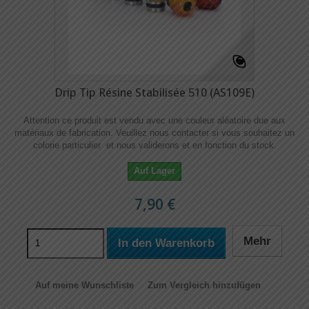
Drip Tip Résine Stabilisée 510 (AS109E)
Attention ce produit est vendu avec une couleur aléatoire due aux
matériaux de fabrication. Veuillez nous contacter si vous souhaitez un
colorie particulier et nous validerons et en fonction du stock.
Auf Lager
7,90 €
Mehr
In den Warenkorb
Auf meine Wunschliste
Zum Vergleich hinzufügen