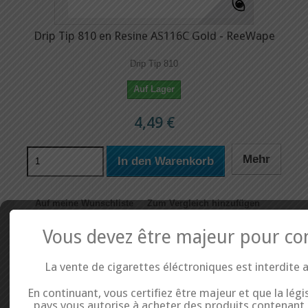
Drip Tip 810 en Resine AS116C Gold - ReeWape
Drip Tip 810
Auf Lager
4,49 €
Mehr
In den Warenkorb
Auf meine Wunschliste
Zum Vergleich hinzufügen
Vous devez être majeur pour co
La vente de cigarettes éléctroniques est interdite 
En continuant, vous certifiez être majeur et que la légi
pays vous autorise à acheter des produits contenant d