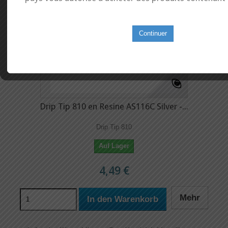
Continuer
Drip Tip 810 en Resine AS116C Silver -...
Drip Tip 810
Auf Lager
4,49 €
Mehr
In den Warenkorb