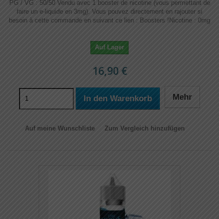
PG / VG : 50/50 Vendu avec 1 booster de nicotine (vous permettant de
faire un e-liquide en 3mg). Vous pouvez directement en rajouter si
besoin à cette commande en suivant ce lien : Boosters !​​ Nicotine : 0mg
Auf Lager
16,90 €
Mehr
In den Warenkorb
Auf meine Wunschliste
Zum Vergleich hinzufügen