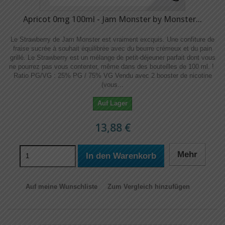
Apricot 0mg 100ml - Jam Monster by Monster...
Le Strawberry de Jam Monster est vraiment excquis. Une confiture de
fraise sucrée à souhait équilibrée avec du beurre crémeux et du pain
grillé. Le Strawberry est un mélange de petit-déjeuner parfait dont vous
ne pourrez pas vous contenter, même dans des bouteilles de 100 ml. !
Ratio PG/VG : 25% PG / 75% VG Vendu avec 2 booster de nicotine
(vous...
Auf Lager
13,88 €
Mehr
In den Warenkorb
Auf meine Wunschliste
Zum Vergleich hinzufügen