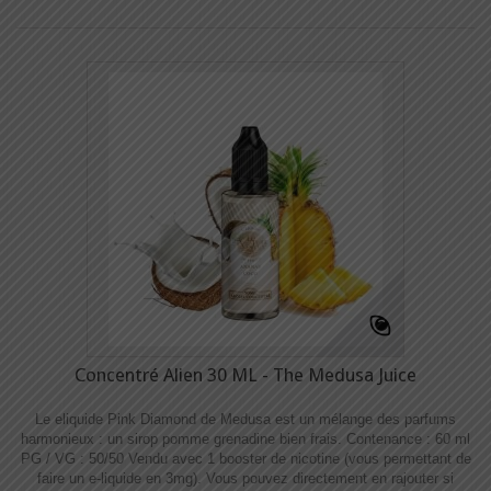
Concentré Alien 30 ML - The Medusa Juice
Le eliquide Pink Diamond de Medusa est un mélange des parfums
harmonieux : un sirop pomme grenadine bien frais. Contenance : 60 ml
PG / VG : 50/50 Vendu avec 1 booster de nicotine (vous permettant de
faire un e-liquide en 3mg). Vous pouvez directement en rajouter si