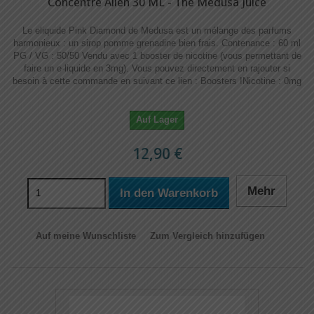
Concentré Alien 30 ML - The Medusa Juice
Le eliquide Pink Diamond de Medusa est un mélange des parfums
harmonieux : un sirop pomme grenadine bien frais. Contenance : 60 ml
PG / VG : 50/50 Vendu avec 1 booster de nicotine (vous permettant de
faire un e-liquide en 3mg). Vous pouvez directement en rajouter si
besoin à cette commande en suivant ce lien : Boosters !​​ Nicotine : 0mg
Auf Lager
12,90 €
Mehr
In den Warenkorb
Auf meine Wunschliste
Zum Vergleich hinzufügen