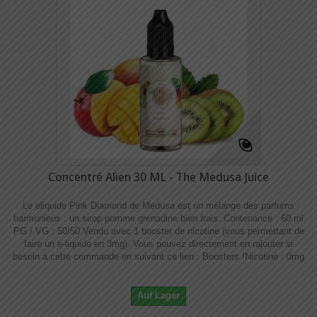
Concentré Alien 30 ML - The Medusa Juice
Le eliquide Pink Diamond de Medusa est un mélange des parfums
harmonieux : un sirop pomme grenadine bien frais. Contenance : 60 ml
PG / VG : 50/50 Vendu avec 1 booster de nicotine (vous permettant de
faire un e-liquide en 3mg). Vous pouvez directement en rajouter si
besoin à cette commande en suivant ce lien : Boosters !​​ Nicotine : 0mg
Auf Lager