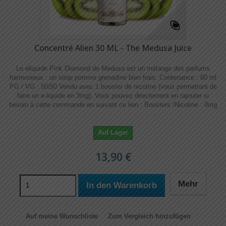
Concentré Alien 30 ML - The Medusa Juice
Le eliquide Pink Diamond de Medusa est un mélange des parfums
harmonieux : un sirop pomme grenadine bien frais. Contenance : 60 ml
PG / VG : 50/50 Vendu avec 1 booster de nicotine (vous permettant de
faire un e-liquide en 3mg). Vous pouvez directement en rajouter si
besoin à cette commande en suivant ce lien : Boosters !​​ Nicotine : 0mg
Auf Lager
13,90 €
Mehr
In den Warenkorb
Auf meine Wunschliste
Zum Vergleich hinzufügen