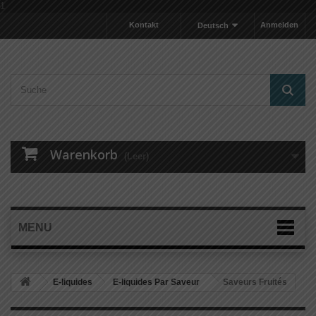
1
Kontakt
Anmelden
Deutsch
Warenkorb
(Leer)
MENU
E-liquides
E-liquides Par Saveur
Saveurs Fruités