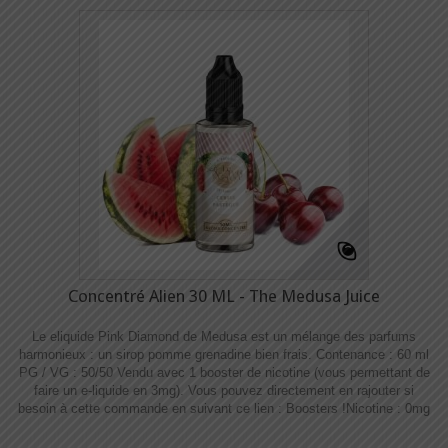
Concentré Alien 30 ML - The Medusa Juice
Le eliquide Pink Diamond de Medusa est un mélange des parfums
harmonieux : un sirop pomme grenadine bien frais. Contenance : 60 ml
PG / VG : 50/50 Vendu avec 1 booster de nicotine (vous permettant de
faire un e-liquide en 3mg). Vous pouvez directement en rajouter si
besoin à cette commande en suivant ce lien : Boosters !​​ Nicotine : 0mg