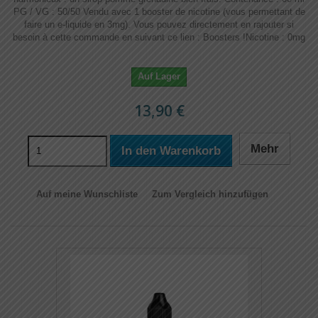
PG / VG : 50/50 Vendu avec 1 booster de nicotine (vous permettant de
faire un e-liquide en 3mg). Vous pouvez directement en rajouter si
besoin à cette commande en suivant ce lien : Boosters !​​ Nicotine : 0mg
Auf Lager
13,90 €
Mehr
In den Warenkorb
Auf meine Wunschliste
Zum Vergleich hinzufügen