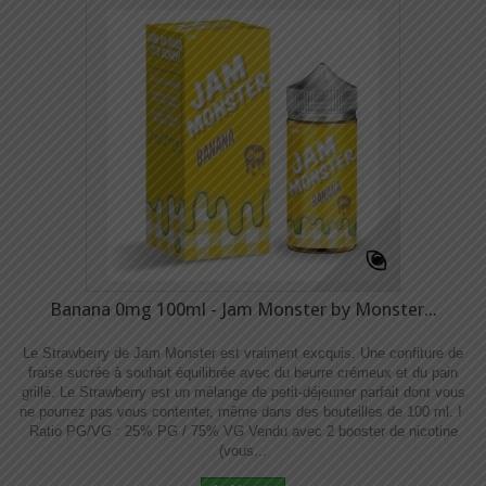
Banana 0mg 100ml - Jam Monster by Monster...
Le Strawberry de Jam Monster est vraiment excquis. Une confiture de
fraise sucrée à souhait équilibrée avec du beurre crémeux et du pain
grillé. Le Strawberry est un mélange de petit-déjeuner parfait dont vous
ne pourrez pas vous contenter, même dans des bouteilles de 100 ml. !
Ratio PG/VG : 25% PG / 75% VG Vendu avec 2 booster de nicotine
(vous...