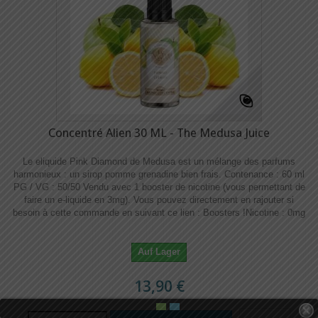
Concentré Alien 30 ML - The Medusa Juice
Le eliquide Pink Diamond de Medusa est un mélange des parfums
harmonieux : un sirop pomme grenadine bien frais. Contenance : 60 ml
PG / VG : 50/50 Vendu avec 1 booster de nicotine (vous permettant de
faire un e-liquide en 3mg). Vous pouvez directement en rajouter si
besoin à cette commande en suivant ce lien : Boosters !​​ Nicotine : 0mg
Auf Lager
13,90 €