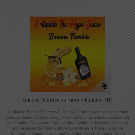
banane flambee au rhum e-liquides THJ
Le e-liquide Banane Flambée au Rhum, un must have tout simplement!
Loin des fléaux de la traite négrière retrouvons les délices apportés par
les Grandes Découvertes! Mariant les produits du Nouveau Continent
aux habitudes du Vieux Continent, retrouvez le Rhum, la Vanille
Bourbon, la banane... dans une vape flambée et délectable. Ratio