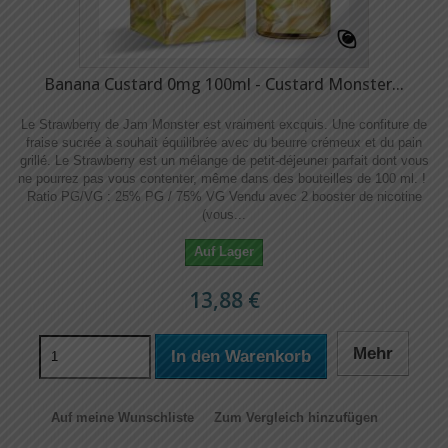
Banana Custard 0mg 100ml - Custard Monster...
Le Strawberry de Jam Monster est vraiment excquis. Une confiture de
fraise sucrée à souhait équilibrée avec du beurre crémeux et du pain
grillé. Le Strawberry est un mélange de petit-déjeuner parfait dont vous
ne pourrez pas vous contenter, même dans des bouteilles de 100 ml. !
Ratio PG/VG : 25% PG / 75% VG Vendu avec 2 booster de nicotine
(vous...
Auf Lager
13,88 €
Mehr
In den Warenkorb
Auf meine Wunschliste
Zum Vergleich hinzufügen