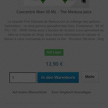
Concentré Alien 30 ML - The Medusa Juice
Le eliquide Pink Diamond de Medusa est un mélange des parfums
harmonieux : un sirop pomme grenadine bien frais. Contenance : 60 ml
PG / VG : 50/50 Vendu avec 1 booster de nicotine (vous permettant de
faire un e-liquide en 3mg). Vous pouvez directement en rajouter si
besoin à cette commande en suivant ce lien : Boosters !​​ Nicotine : 0mg
Auf Lager
13,90 €
Mehr
In den Warenkorb
Auf meine Wunschliste
Zum Vergleich hinzufügen