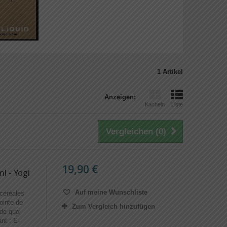
1 Artikel
Anzeigen:
Kacheln
Liste
Vergleichen (
0
)
19,90 €
ml - Yogi
Auf meine Wunschliste
 céréales
ointe de
Zum Vergleich hinzufügen
 de quoi
nt : E-