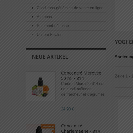
Conditions générales de vente en ligne
A propos
Paiement sécurisé
Unsere Filialen
YOGI 
NEUE ARTIKEL
Sortierun
Concentré Mérovée
Zeige 1 - 1
50 ml - 814
L'arôme Mérovée 814 est
un subtil mélange
de fraîcheur et d'agrumes
:...
24,90 €
Concentré
Charlemagne - 814