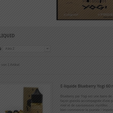
ELIQUID
g
A bis Z
 von 1 Artikel
E-liquide Blueberry Yogi 60 
Blueberry par Yogi est une barre de
façon granola accompagnée d'une p
miel et de savoureuses myrtilles ...
bien commencer la journée ! Importa