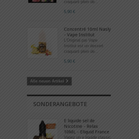
craquant plein de...
5,90 €
Concentré 10ml Nasly
- Vape Institut
L'Original par Vape
Institut est un dessert
craquant plein de...
5,90 €
Alle neuen Artikel
SONDERANGEBOTE
E liquide sel de
Nicotine - Relax
10ML - Eliquid France
Vapez un e liquide classic