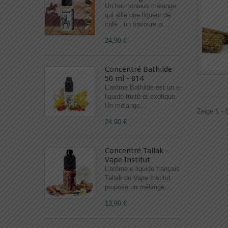
Un harmonieux mélange
qui allie une liqueur de
café , un savoureux...
24,90 €
Concentré Bathilde
50 ml - 814
L'arôme Bathilde est un e-
liquide fruité et exotique.
Un mélange...
Zeige 1 - 1
24,90 €
Concentré Tallak -
Vape Institut
L’arôme e liquide français
Tallak de Vape Institut
propose un mélange...
13,90 €