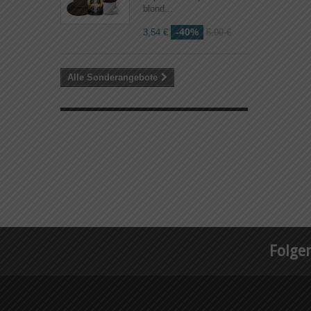
blond...
-40%
3,54 €
5,90 €
Alle Sonderangebote
Folgen