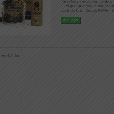
liquide boosté en arômes, vendu en
60 ml (pour la version 50 ml). Fabri
aux Etats-Unis ; Dosage PG/VG : 3
Auf Lager
 von 1 Artikel