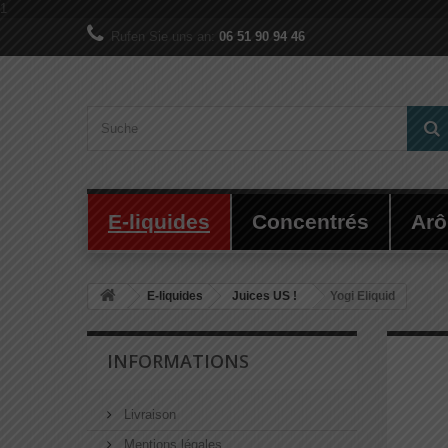
1
Rufen Sie uns an:
06 51 90 94 46
E-liquides
Concentrés
Ar
E-liquides
Juices US !
Yogi Eliquid
INFORMATIONS
Livraison
Mentions légales