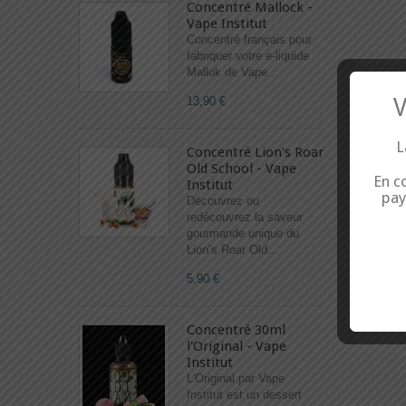
Concentré Mallock -
Vape Institut
Concentré français pour
fabriquer votre e-liquide
Mallok de Vape...
V
13,90 €
L
Concentré Lion's Roar
Old School - Vape
En co
Institut
pay
Découvrez ou
redécouvrez la saveur
gourmande unique du
Lion’s Roar Old...
5,90 €
Concentré 30ml
l'Original - Vape
Institut
L'Original par Vape
Institut est un dessert