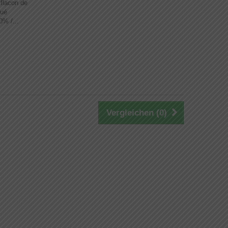
 flacon de
qué
0% /...
Vergleichen (
0
)