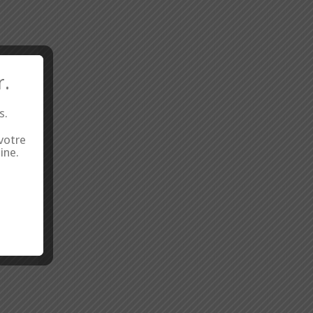
r.
s.
 votre
ine.