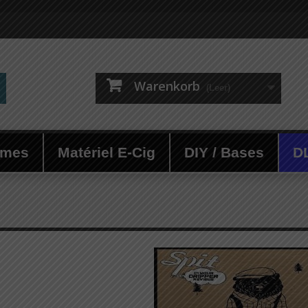
Warenkorb
(Leer)
ômes
Matériel E-Cig
DIY / Bases
D